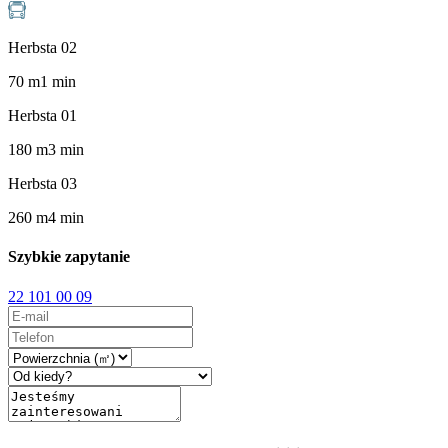
Herbsta 02
70
m
1
min
Herbsta 01
180
m
3
min
Herbsta 03
260
m
4
min
Szybkie zapytanie
22 101 00 09