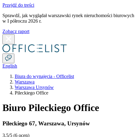
Przejdź do treści
Sprawdź, jak wyglądał warszawski rynek nieruchomości biurowych
w I półroczu 2026 r.
Zobacz raport
English
Biura do wynajęcia - Officelist
Warszawa
Warszawa Ursynów
Pileckiego Office
Biuro Pileckiego Office
Pileckiego 67
,
Warszawa
,
Ursynów
3.5
/5 (
6 ocen
)