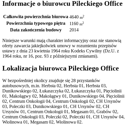
Informacje o biurowcu Pileckiego Office
Całkowita powierzchnia biurowa
2
4640
m
Powierzchnia typowego piętra
2
1160
m
Data zakończenia budowy
2014
Niniejsze warunki mają charakter informacyjny oraz nie stanowią
oferty zawarcia jakiejkolwiek umowy w rozumieniu przepisów
ustawy z dnia 23 kwietnia 1964 roku Kodeks Cywilny (Dz.U. z
1964 roku, nr 16, poz. 93 z późniejszymi zmianami).
Lokalizacja biurowca Pileckiego Office
W bezpośredniej okolicy znajduje się 28 przystanków
autobusowych, m.in. Herbsta 02, Herbsta 01, Herbsta 03,
Dunikowskiego 02, Łukaszczyka 02, Łukaszczyka 01, Pięciolinii
01, Makolągwy 02, Makolągwy 01, Dunikowskiego 04, Pięciolinii
02, Centrum Onkologii 04, Centrum Onkologii 02, CH Ursynów
03, Poleczki 03, Dunikowskiego 01, CH Ursynów 02, CH
Ursynów 01, Centrum Onkologii 01, Megasam 01, Grabów 02,
Centrum Onkologii 03, Poleczki 02, Poleczki 01, CH Ursynów 04,
Wiolinowa 01, Megasam 02, Wiolinowa 02.