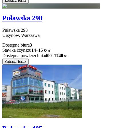
Zobacz teraz
Puławska 298
Puławska
298
Ursynów,
Warszawa
Dostępne biura
3
Stawka czynszu
14–15
€/㎡
Dostępna powierzchnia
400–1740
㎡
Zobacz teraz