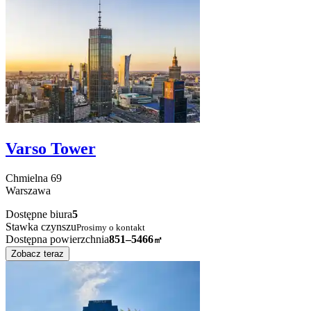
Varso Tower
Chmielna
69
Warszawa
Dostępne biura
5
Stawka czynszu
Prosimy o kontakt
Dostępna powierzchnia
851–5466
㎡
Zobacz teraz