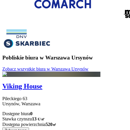
Pobliskie biura w Warszawa Ursynów
Zobacz wszystkie biura w Warszawa Ursynów
Viking House
Pileckiego
63
Ursynów,
Warszawa
Dostępne biura
0
Stawka czynszu
13
€
/
㎡
Dostępna powierzchnia
520
㎡