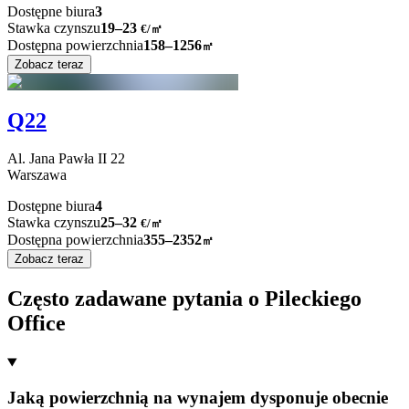
Dostępne biura
3
Stawka czynszu
19–23
€/㎡
Dostępna powierzchnia
158–1256
㎡
Zobacz teraz
Q22
Al. Jana Pawła II
22
Warszawa
Dostępne biura
4
Stawka czynszu
25–32
€/㎡
Dostępna powierzchnia
355–2352
㎡
Zobacz teraz
Często zadawane pytania o Pileckiego
Office
Jaką powierzchnią na wynajem dysponuje obecnie