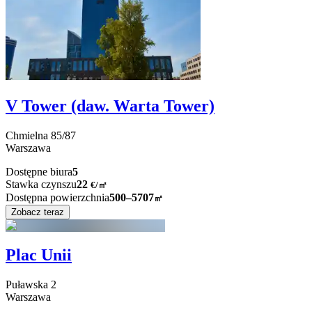
V Tower (daw. Warta Tower)
Chmielna
85/87
Warszawa
Dostępne biura
5
Stawka czynszu
22
€
/
㎡
Dostępna powierzchnia
500–5707
㎡
Zobacz teraz
Plac Unii
Puławska
2
Warszawa