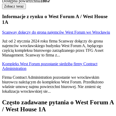
Dostępna powierzchnia
180
㎡
Zobacz teraz
Informacje z rynku o West Forum A / West House
1A
Scanway dołączy do grona najemców West Forum we Wrocławiu
Już od 2 stycznia 2024 roku firma Scanway dołączy do grona
najemców wrocławskiego budynku West Forum A, będącego
częścią kompleksu biurowego zarządzanego przez TFG Asset
Management. Scanway to firma z
...
Kompleks West Forum pozostanie siedzibą firmy Contract
Administration
Firma Contract Administration pozostanie we wrocławskim
biurowcu należącym do kompleksu West Forum. Przedłużono
właśnie umowę najmu powierzchni biurowej. Nie zmieni się
lokalizacja wrocławskiej sie
...
Często zadawane pytania o West Forum A
/ West House 1A