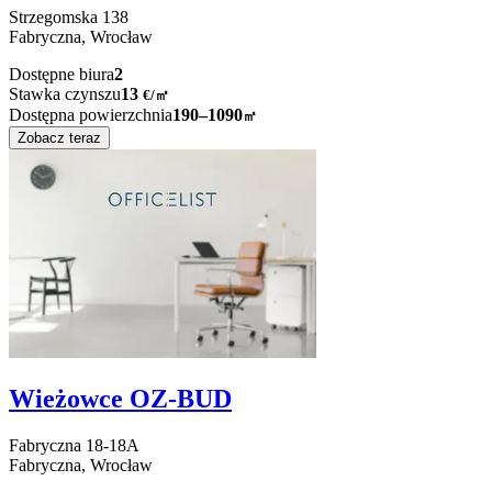
Strzegomska
138
Fabryczna,
Wrocław
Dostępne biura
2
Stawka czynszu
13
€
/
㎡
Dostępna powierzchnia
190–1090
㎡
Zobacz teraz
Wieżowce OZ-BUD
Fabryczna
18-18A
Fabryczna,
Wrocław