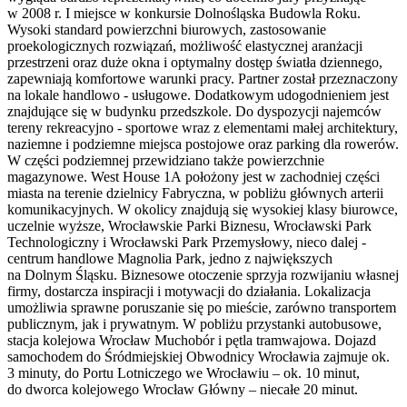
w 2008 r. I miejsce w konkursie Dolnośląska Budowla Roku.
Wysoki standard powierzchni biurowych, zastosowanie
proekologicznych rozwiązań, możliwość elastycznej aranżacji
przestrzeni oraz duże okna i optymalny dostęp światła dziennego,
zapewniają komfortowe warunki pracy. Partner został przeznaczony
na lokale handlowo - usługowe. Dodatkowym udogodnieniem jest
znajdujące się w budynku przedszkole. Do dyspozycji najemców
tereny rekreacyjno - sportowe wraz z elementami małej architektury,
naziemne i podziemne miejsca postojowe oraz parking dla rowerów.
W części podziemnej przewidziano także powierzchnie
magazynowe. West House 1A położony jest w zachodniej części
miasta na terenie dzielnicy Fabryczna, w pobliżu głównych arterii
komunikacyjnych. W okolicy znajdują się wysokiej klasy biurowce,
uczelnie wyższe, Wrocławskie Parki Biznesu, Wrocławski Park
Technologiczny i Wrocławski Park Przemysłowy, nieco dalej -
centrum handlowe Magnolia Park, jedno z największych
na Dolnym Śląsku. Biznesowe otoczenie sprzyja rozwijaniu własnej
firmy, dostarcza inspiracji i motywacji do działania. Lokalizacja
umożliwia sprawne poruszanie się po mieście, zarówno transportem
publicznym, jak i prywatnym. W pobliżu przystanki autobusowe,
stacja kolejowa Wrocław Muchobór i pętla tramwajowa. Dojazd
samochodem do Śródmiejskiej Obwodnicy Wrocławia zajmuje ok.
3 minuty, do Portu Lotniczego we Wrocławiu – ok. 10 minut,
do dworca kolejowego Wrocław Główny – niecałe 20 minut.