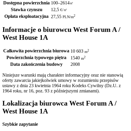
Dostępna powierzchnia
100–2614
㎡
Stawka czynszu
12,5
€
/
㎡
Opłata eksploatacyjna
2
27,55
PLN
/m
Informacje o biurowcu West Forum A /
West House 1A
Całkowita powierzchnia biurowa
2
10 603
m
Powierzchnia typowego piętra
2
1540
m
Data zakończenia budowy
2008
Niniejsze warunki mają charakter informacyjny oraz nie stanowią
oferty zawarcia jakiejkolwiek umowy w rozumieniu przepisów
ustawy z dnia 23 kwietnia 1964 roku Kodeks Cywilny (Dz.U. z
1964 roku, nr 16, poz. 93 z późniejszymi zmianami).
Lokalizacja biurowca West Forum A /
West House 1A
Szybkie zapytanie