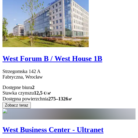
West Forum B / West House 1B
Strzegomska
142 A
Fabryczna,
Wrocław
Dostępne biura
2
Stawka czynszu
12,5
€
/
㎡
Dostępna powierzchnia
275–1326
㎡
Zobacz teraz
West Business Center - Ultranet