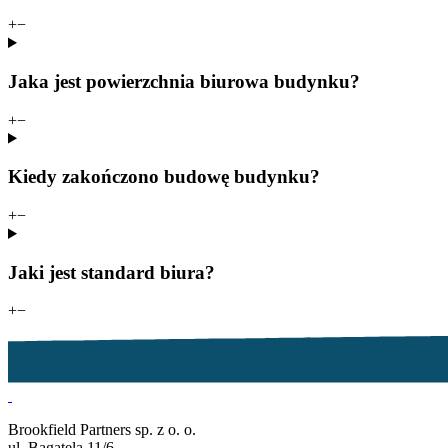
+
−
Jaka jest powierzchnia biurowa budynku?
+
−
Kiedy zakończono budowę budynku?
+
−
Jaki jest standard biura?
+
−
Brookfield Partners sp. z o. o.
ul. Bagatela 11/6