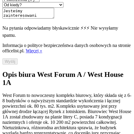
Na pytania odpowiadamy błyskawicznie ⚡⚡⚡ Nie wysyłamy
spamu.
Informacja o polityce bezpieczeństwa danych osobowych na stronie
officelist.pl.
Więcej »
Wyślij
Opis biura West Forum A / West House
1A
West Forum to nowoczesny kompleks biurowy, który składa się z 6-
8 budynków o najwyższym standardzie wykończenia i łącznej
powierzchni ok. 80 tys. m2. Kompleks usytuowany jest przy
głównej drodze łączącej Rynek z lotniskiem. Biurowiec West House
1A został zbudowany na planie litery C, posiada 7 kondygnacji
naziemnych i oferuje ok. 10 200 m2 powierzchni całkowitej.
Nietuzinkowa, różnorodna architektura sprawia, że budynek
wygląda bardzo reprezentatywnie, co doceniło jury przyznając