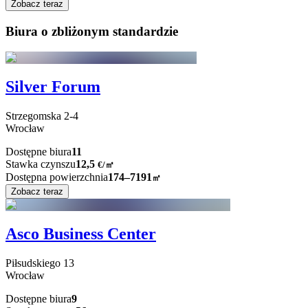
Zobacz teraz
Biura o zbliżonym standardzie
Silver Forum
Strzegomska
2-4
Wrocław
Dostępne biura
11
Stawka czynszu
12,5
€
/
㎡
Dostępna powierzchnia
174–7191
㎡
Zobacz teraz
Asco Business Center
Piłsudskiego
13
Wrocław
Dostępne biura
9