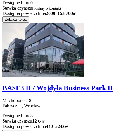
Dostępne biura
0
Stawka czynszu
Prosimy o kontakt
Dostępna powierzchnia
2000–153 700
㎡
Zobacz teraz
BASE3 II / Wojdyła Business Park II
Muchoborska
8
Fabryczna,
Wrocław
Dostępne biura
3
Stawka czynszu
12
€
/
㎡
Dostępna powierzchnia
440–5243
㎡