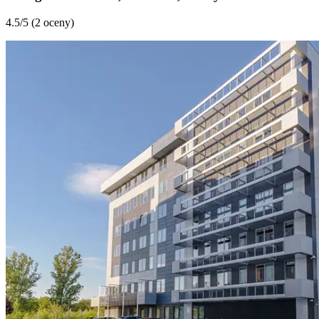
4.5
/5 (
2 oceny
)