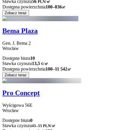
Stawka czynszu
56
PLN
/
㎡
Dostępna powierzchnia
100–836
㎡
Zobacz teraz
Bema Plaza
Gen. J. Bema
2
Wrocław
Dostępne biura
10
Stawka czynszu
13,5
€
/
㎡
Dostępna powierzchnia
100–11 542
㎡
Zobacz teraz
Pro Concept
Wyścigowa
56E
Wrocław
Dostępne biura
0
Stawka czynszu
45–55
PLN/㎡