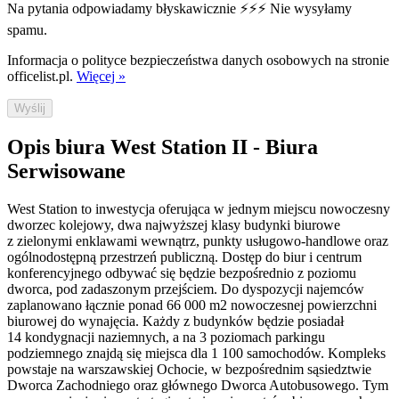
Na pytania odpowiadamy błyskawicznie ⚡⚡⚡ Nie wysyłamy
spamu.
Informacja o polityce bezpieczeństwa danych osobowych na stronie
officelist.pl.
Więcej »
Wyślij
Opis biura West Station II - Biura
Serwisowane
West Station to inwestycja oferująca w jednym miejscu nowoczesny
dworzec kolejowy, dwa najwyższej klasy budynki biurowe
z zielonymi enklawami wewnątrz, punkty usługowo-handlowe oraz
ogólnodostępną przestrzeń publiczną. Dostęp do biur i centrum
konferencyjnego odbywać się będzie bezpośrednio z poziomu
dworca, pod zadaszonym przejściem. Do dyspozycji najemców
zaplanowano łącznie ponad 66 000 m2 nowoczesnej powierzchni
biurowej do wynajęcia. Każdy z budynków będzie posiadał
14 kondygnacji naziemnych, a na 3 poziomach parkingu
podziemnego znajdą się miejsca dla 1 100 samochodów. Kompleks
powstaje na warszawskiej Ochocie, w bezpośrednim sąsiedztwie
Dworca Zachodniego oraz głównego Dworca Autobusowego. Tym