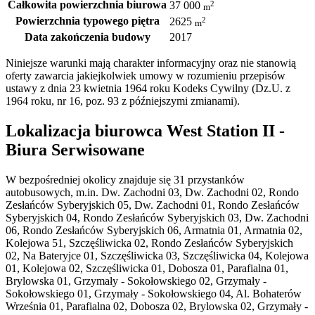
Całkowita powierzchnia biurowa
2
37 000
m
Powierzchnia typowego piętra
2
2625
m
Data zakończenia budowy
2017
Niniejsze warunki mają charakter informacyjny oraz nie stanowią
oferty zawarcia jakiejkolwiek umowy w rozumieniu przepisów
ustawy z dnia 23 kwietnia 1964 roku Kodeks Cywilny (Dz.U. z
1964 roku, nr 16, poz. 93 z późniejszymi zmianami).
Lokalizacja biurowca West Station II -
Biura Serwisowane
W bezpośredniej okolicy znajduje się 31 przystanków
autobusowych, m.in. Dw. Zachodni 03, Dw. Zachodni 02, Rondo
Zesłańców Syberyjskich 05, Dw. Zachodni 01, Rondo Zesłańców
Syberyjskich 04, Rondo Zesłańców Syberyjskich 03, Dw. Zachodni
06, Rondo Zesłańców Syberyjskich 06, Armatnia 01, Armatnia 02,
Kolejowa 51, Szczęśliwicka 02, Rondo Zesłańców Syberyjskich
02, Na Bateryjce 01, Szczęśliwicka 03, Szczęśliwicka 04, Kolejowa
01, Kolejowa 02, Szczęśliwicka 01, Dobosza 01, Parafialna 01,
Brylowska 01, Grzymały - Sokołowskiego 02, Grzymały -
Sokołowskiego 01, Grzymały - Sokołowskiego 04, Al. Bohaterów
Września 01, Parafialna 02, Dobosza 02, Brylowska 02, Grzymały -