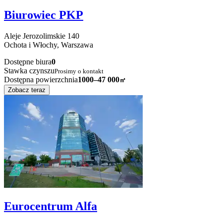
Biurowiec PKP
Aleje Jerozolimskie
140
Ochota i Włochy,
Warszawa
Dostępne biura
0
Stawka czynszu
Prosimy o kontakt
Dostępna powierzchnia
1000–47 000
㎡
Zobacz teraz
Eurocentrum Alfa