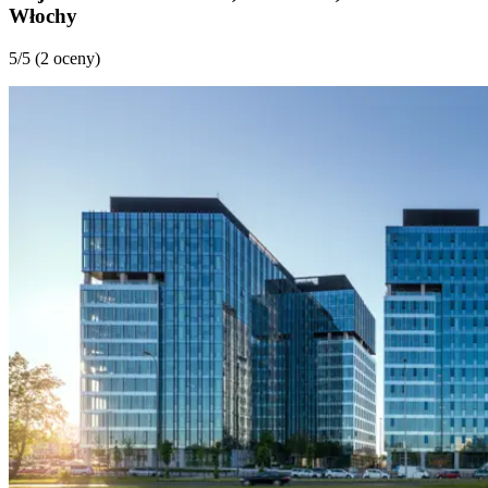
Włochy
5
/5 (
2 oceny
)