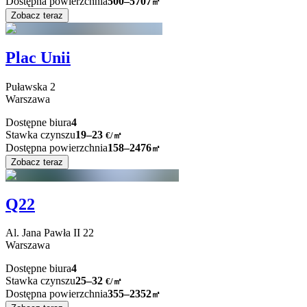
Dostępna powierzchnia
500–5707
㎡
Zobacz teraz
Plac Unii
Puławska
2
Warszawa
Dostępne biura
4
Stawka czynszu
19–23
€/㎡
Dostępna powierzchnia
158–2476
㎡
Zobacz teraz
Q22
Al. Jana Pawła II
22
Warszawa
Dostępne biura
4
Stawka czynszu
25–32
€/㎡
Dostępna powierzchnia
355–2352
㎡