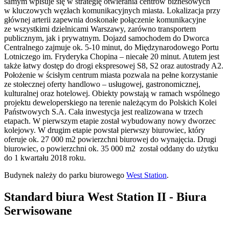
samym wpisuje się w strategię otwierania centrów biznesowych
w kluczowych węzłach komunikacyjnych miasta. Lokalizacja przy
głównej arterii zapewnia doskonałe połączenie komunikacyjne
ze wszystkimi dzielnicami Warszawy, zarówno transportem
publicznym, jak i prywatnym. Dojazd samochodem do Dworca
Centralnego zajmuje ok. 5-10 minut, do Międzynarodowego Portu
Lotniczego im. Fryderyka Chopina – niecałe 20 minut. Atutem jest
także łatwy dostęp do drogi ekspresowej S8, S2 oraz autostrady A2.
Położenie w ścisłym centrum miasta pozwala na pełne korzystanie
ze stołecznej oferty handlowo – usługowej, gastronomicznej,
kulturalnej oraz hotelowej. Obiekty powstają w ramach wspólnego
projektu deweloperskiego na terenie należącym do Polskich Kolei
Państwowych S.A. Cała inwestycja jest realizowana w trzech
etapach. W pierwszym etapie został wybudowany nowy dworzec
kolejowy. W drugim etapie powstał pierwszy biurowiec, który
oferuje ok. 27 000 m2 powierzchni biurowej do wynajęcia. Drugi
biurowiec, o powierzchni ok. 35 000 m2 został oddany do użytku
do 1 kwartału 2018 roku.
Budynek należy do parku biurowego
West Station
.
Standard biura West Station II - Biura
Serwisowane