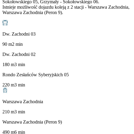
Sokołowskiego 05, Grzymały - Sokołowskiego 06.
Istnieje możliwość dojazdu koleją z 2 stacji - Warszawa Zachodnia,
Warszawa Zachodnia (Peron 9).
Dw. Zachodni 03
90
m
2
min
Dw. Zachodni 02
180
m
3
min
Rondo Zesłańców Syberyjskich 05
220
m
3
min
Warszawa Zachodnia
210
m
3
min
Warszawa Zachodnia (Peron 9)
490
m
6
min