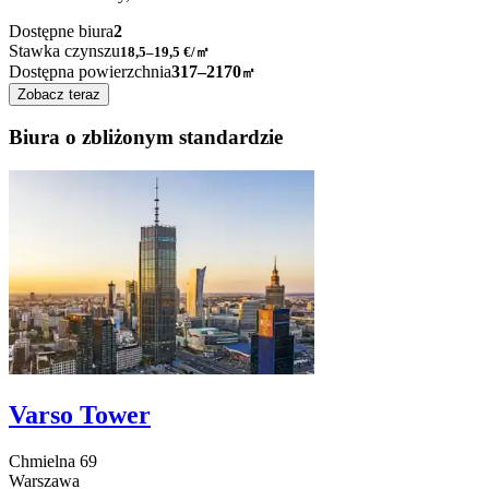
Dostępne biura
2
Stawka czynszu
18,5–19,5
€/㎡
Dostępna powierzchnia
317–2170
㎡
Zobacz teraz
Biura o zbliżonym standardzie
Varso Tower
Chmielna
69
Warszawa