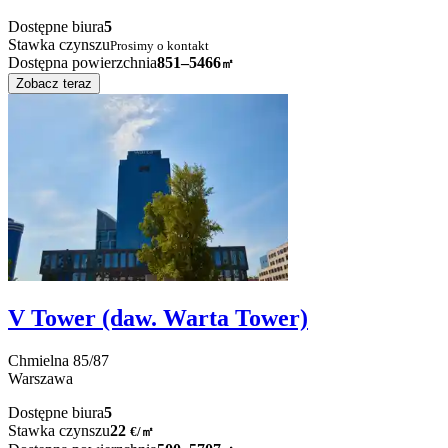
Dostępne biura
5
Stawka czynszu
Prosimy o kontakt
Dostępna powierzchnia
851–5466
㎡
Zobacz teraz
V Tower (daw. Warta Tower)
Chmielna
85/87
Warszawa
Dostępne biura
5
Stawka czynszu
22
€
/
㎡