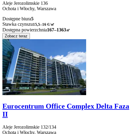
Aleje Jerozolimskie
136
Ochota i Włochy,
Warszawa
Dostępne biura
5
Stawka czynszu
15,5–16
€/㎡
Dostępna powierzchnia
167–1363
㎡
Zobacz teraz
Eurocentrum Office Complex Delta Faza
II
Aleje Jerozolimskie
132/134
Ochota i Włochy,
Warszawa