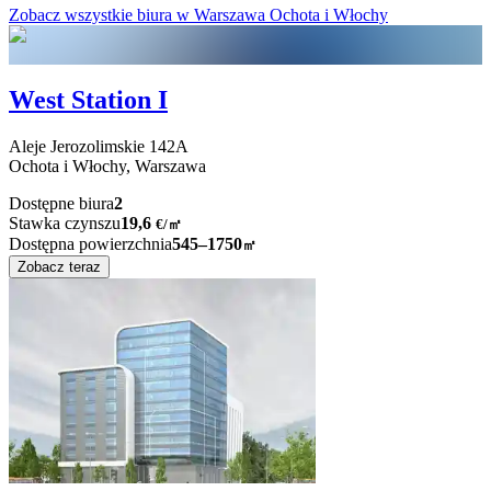
Zobacz wszystkie biura w Warszawa Ochota i Włochy
West Station I
Aleje Jerozolimskie
142A
Ochota i Włochy,
Warszawa
Dostępne biura
2
Stawka czynszu
19,6
€
/
㎡
Dostępna powierzchnia
545–1750
㎡
Zobacz teraz