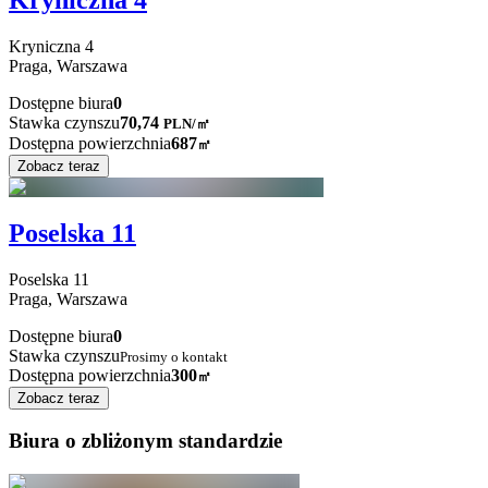
Kryniczna 4
Kryniczna
4
Praga,
Warszawa
Dostępne biura
0
Stawka czynszu
70,74
PLN
/
㎡
Dostępna powierzchnia
687
㎡
Zobacz teraz
Poselska 11
Poselska
11
Praga,
Warszawa
Dostępne biura
0
Stawka czynszu
Prosimy o kontakt
Dostępna powierzchnia
300
㎡
Zobacz teraz
Biura o zbliżonym standardzie