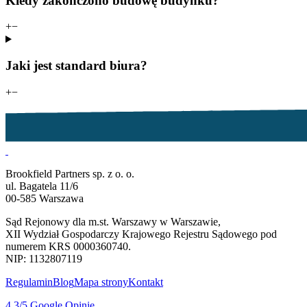
Kiedy zakończono budowę budynku?
+
−
Jaki jest standard biura?
+
−
Brookfield Partners sp. z o. o.
ul. Bagatela 11/6
00-585 Warszawa
Sąd Rejonowy dla m.st. Warszawy w Warszawie,
XII Wydział Gospodarczy Krajowego Rejestru Sądowego pod
numerem KRS 0000360740.
NIP: 1132807119
Regulamin
Blog
Mapa strony
Kontakt
4.3
/5
Google Opinie