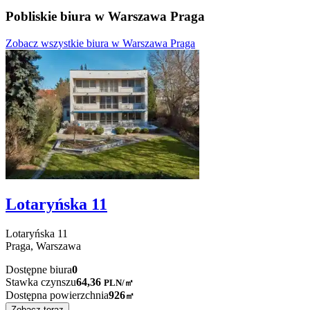
Pobliskie biura w Warszawa Praga
Zobacz wszystkie biura w Warszawa Praga
Lotaryńska 11
Lotaryńska
11
Praga,
Warszawa
Dostępne biura
0
Stawka czynszu
64,36
PLN
/
㎡
Dostępna powierzchnia
926
㎡
Zobacz teraz