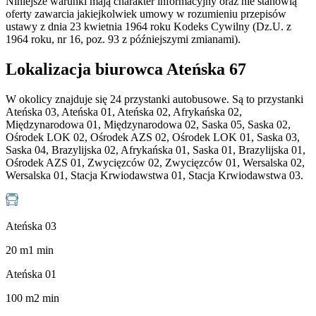
Niniejsze warunki mają charakter informacyjny oraz nie stanowią
oferty zawarcia jakiejkolwiek umowy w rozumieniu przepisów
ustawy z dnia 23 kwietnia 1964 roku Kodeks Cywilny (Dz.U. z
1964 roku, nr 16, poz. 93 z późniejszymi zmianami).
Lokalizacja biurowca Ateńska 67
W okolicy znajduje się 24 przystanki autobusowe. Są to przystanki
Ateńska 03, Ateńska 01, Ateńska 02, Afrykańska 02,
Międzynarodowa 01, Międzynarodowa 02, Saska 05, Saska 02,
Ośrodek LOK 02, Ośrodek AZS 02, Ośrodek LOK 01, Saska 03,
Saska 04, Brazylijska 02, Afrykańska 01, Saska 01, Brazylijska 01,
Ośrodek AZS 01, Zwycięzców 02, Zwycięzców 01, Wersalska 02,
Wersalska 01, Stacja Krwiodawstwa 01, Stacja Krwiodawstwa 03.
Ateńska 03
20
m
1
min
Ateńska 01
100
m
2
min