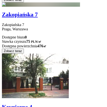
Zakopiańska 7
Zakopiańska
7
Praga,
Warszawa
Dostępne biura
0
Stawka czynszu
75
PLN
/
㎡
Dostępna powierzchnia
476
㎡
Zobacz teraz