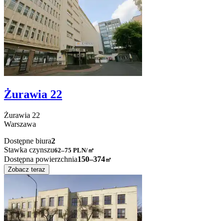
Żurawia 22
Żurawia
22
Warszawa
Dostępne biura
2
Stawka czynszu
62–75
PLN/㎡
Dostępna powierzchnia
150–374
㎡
Zobacz teraz