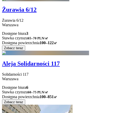
Żurawia 6/12
Żurawia
6/12
Warszawa
Dostępne biura
3
Stawka czynszu
65–70
PLN/㎡
Dostępna powierzchnia
100–122
㎡
Zobacz teraz
Aleja Solidarności 117
Solidarności
117
Warszawa
Dostępne biura
6
Stawka czynszu
60–75
PLN/㎡
Dostępna powierzchnia
100–851
㎡
Zobacz teraz