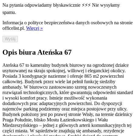
Na pytania odpowiadamy błyskawicznie ⚡⚡⚡ Nie wysyłamy
spamu.
Informacja o polityce bezpieczeństwa danych osobowych na stronie
officelist.pl.
Więcej »
Wyślij
Opis biura Ateńska 67
Ateńska 67 to kameralny budynek biurowy na ogrodzonej działce
usytuowanej na skraju spokojnej, willowej i eleganckiej okolicy.
Posiada 3 kondygnacje naziemne i oferuje 865 m2 powierzchni
całkowitej. Budynek przez wiele lat pełnił funkcję siedziby
ambasady. W biurowcu zastosowano szereg nowoczesnych
rozwiązań technologicznych, które gwarantują odpowiedni standard
i wysoki komfort pracy. Istnieje możliwość wykonania
dodatkowych prac adaptacyjnych powierzchni. Do dyspozycji
najemców parking podziemny oraz miejsca postojowe przy ulicy.
Budynek położony jest po prawej stronie Wisły, na terenie dzielnicy
Praga Południe, blisko Mostu Łazienkowskiego i Wału
Miedzeszyńskiego – jednej z głównych arterii komunikacyjnych tej
części miasta. W sąsiedztwie znajdują się ambasady, rezydencje