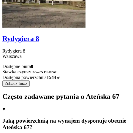
Rydygiera 8
Rydygiera
8
Warszawa
Dostępne biura
0
Stawka czynszu
65–75
PLN/㎡
Dostępna powierzchnia
1544
㎡
Zobacz teraz
Często zadawane pytania o Ateńska 67
Jaką powierzchnią na wynajem dysponuje obecnie
Ateńska 67?