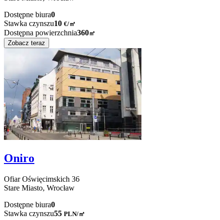
Dostępne biura
0
Stawka czynszu
10
€
/
㎡
Dostępna powierzchnia
360
㎡
Zobacz teraz
Oniro
Ofiar Oświęcimskich
36
Stare Miasto,
Wrocław
Dostępne biura
0
Stawka czynszu
55
PLN
/
㎡