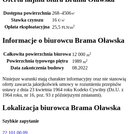
Dostępna powierzchnia
268–4506
㎡
Stawka czynszu
16
€
/
㎡
Opłata eksploatacyjna
2
25,5
PLN
/m
Informacje o biurowcu Brama Oławska
Całkowita powierzchnia biurowa
2
12 000
m
Powierzchnia typowego piętra
2
1989
m
Data zakończenia budowy
08.2022
Niniejsze warunki mają charakter informacyjny oraz nie stanowią
oferty zawarcia jakiejkolwiek umowy w rozumieniu przepisów
ustawy z dnia 23 kwietnia 1964 roku Kodeks Cywilny (Dz.U. z
1964 roku, nr 16, poz. 93 z późniejszymi zmianami).
Lokalizacja biurowca Brama Oławska
Szybkie zapytanie
22 101 00 09