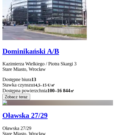
Dominikański A/B
Kazimierza Wielkiego / Piotra Skargi
3
Stare Miasto,
Wrocław
Dostępne biura
13
Stawka czynszu
14,5–15
€/㎡
Dostępna powierzchnia
100–16 844
㎡
Zobacz teraz
Oławska 27/29
Oławska
27/29
Stare Miasto,
Wrocław