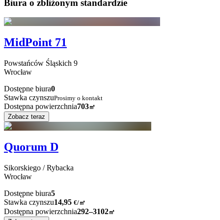
Biura o zbliżonym standardzie
MidPoint 71
Powstańców Śląskich
9
Wrocław
Dostępne biura
0
Stawka czynszu
Prosimy o kontakt
Dostępna powierzchnia
703
㎡
Zobacz teraz
Quorum D
Sikorskiego / Rybacka
Wrocław
Dostępne biura
5
Stawka czynszu
14,95
€
/
㎡
Dostępna powierzchnia
292–3102
㎡