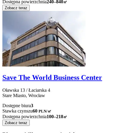
Dostępna powierzchnia
240–840
㎡
Zobacz teraz
Save The World Business Center
Oławska 13 / Łaciarska 4
Stare Miasto,
Wrocław
Dostępne biura
3
Stawka czynszu
60
PLN
/
㎡
Dostępna powierzchnia
100–218
㎡
Zobacz teraz