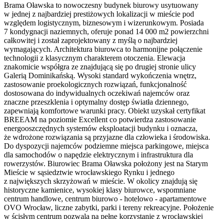
Brama Oławska to nowoczesny budynek biurowy usytuowany
w jednej z najbardziej prestiżowych lokalizacji w mieście pod
względem logistycznym, biznesowym i wizerunkowym. Posiada
7 kondygnacji naziemnych, oferuje ponad 14 000 m2 powierzchni
całkowitej i został zaprojektowany z myślą o najbardziej
wymagających. Architektura biurowca to harmonijne połączenie
technologii z klasycznym charakterem otoczenia. Elewacja
znakomicie współgra ze znajdującą się po drugiej stronie ulicy
Galerią Dominikańską. Wysoki standard wykończenia wnętrz,
zastosowanie proekologicznych rozwiązań, funkcjonalność
dostosowana do indywidualnych oczekiwań najemców oraz
znaczne przeszklenia i optymalny dostęp światła dziennego,
zapewniają komfortowe warunki pracy. Obiekt uzyskał certyfikat
BREEAM na poziomie Excellent co potwierdza zastosowanie
energooszczędnych systemów eksploatacji budynku i oznacza,
że wdrożone rozwiązania są przyjazne dla człowieka i środowiska.
Do dyspozycji najemców podziemne miejsca parkingowe, miejsca
dla samochodów o napędzie elektrycznym i infrastruktura dla
rowerzystów. Biurowiec Brama Oławska położony jest na Starym
Mieście w sąsiedztwie wrocławskiego Rynku i jednego
z największych skrzyżowań w mieście. W okolicy znajdują się
historyczne kamienice, wysokiej klasy biurowce, wspomniane
centrum handlowe, centrum biurowo - hotelowo - apartamentowe
OVO Wrocław, liczne zabytki, parki i tereny rekreacyjne. Położenie
w ścisłym centrum pozwala na pełne korzystanie z wrocławskiej