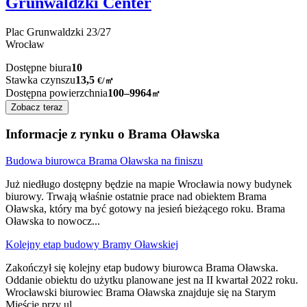
Grunwaldzki Center
Plac Grunwaldzki
23/27
Wrocław
Dostępne biura
10
Stawka czynszu
13,5
€
/
㎡
Dostępna powierzchnia
100–9964
㎡
Zobacz teraz
Informacje z rynku o Brama Oławska
Budowa biurowca Brama Oławska na finiszu
Już niedługo dostępny będzie na mapie Wrocławia nowy budynek
biurowy. Trwają właśnie ostatnie prace nad obiektem Brama
Oławska, który ma być gotowy na jesień bieżącego roku. Brama
Oławska to nowocz
...
Kolejny etap budowy Bramy Oławskiej
Zakończył się kolejny etap budowy biurowca Brama Oławska.
Oddanie obiektu do użytku planowane jest na II kwartał 2022 roku.
Wrocławski biurowiec Brama Oławska znajduje się na Starym
Mieście przy ul
...