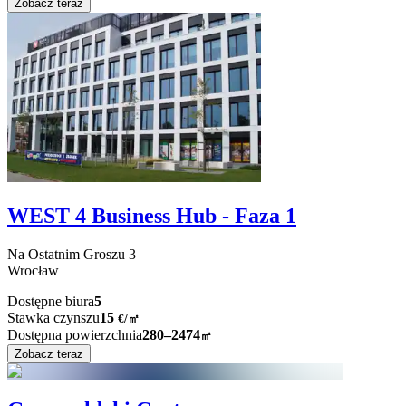
Zobacz teraz
WEST 4 Business Hub - Faza 1
Na Ostatnim Groszu
3
Wrocław
Dostępne biura
5
Stawka czynszu
15
€
/
㎡
Dostępna powierzchnia
280–2474
㎡
Zobacz teraz