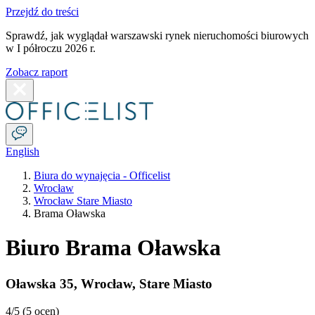
Przejdź do treści
Sprawdź, jak wyglądał warszawski rynek nieruchomości biurowych
w I półroczu 2026 r.
Zobacz raport
English
Biura do wynajęcia - Officelist
Wrocław
Wrocław Stare Miasto
Brama Oławska
Biuro Brama Oławska
Oławska 35
,
Wrocław
,
Stare Miasto
4
/5 (
5 ocen
)