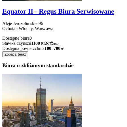
Equator II - Regus Biura Serwisowane
Aleje Jerozolimskie
96
Ochota i Włochy,
Warszawa
Dostępne biura
0
Stawka czynszu
1100
PLN
/
🧑os.
Dostępna powierzchnia
100–700
㎡
Zobacz teraz
Biura o zbliżonym standardzie