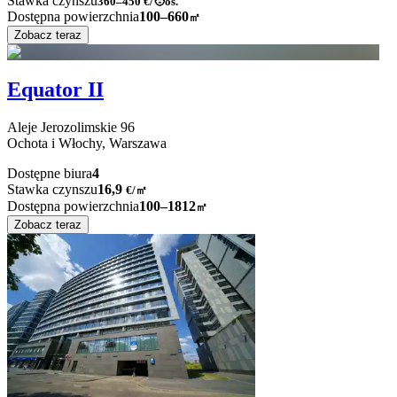
Stawka czynszu
360–450
€/🧑os.
Dostępna powierzchnia
100–660
㎡
Zobacz teraz
Equator II
Aleje Jerozolimskie
96
Ochota i Włochy,
Warszawa
Dostępne biura
4
Stawka czynszu
16,9
€
/
㎡
Dostępna powierzchnia
100–1812
㎡
Zobacz teraz