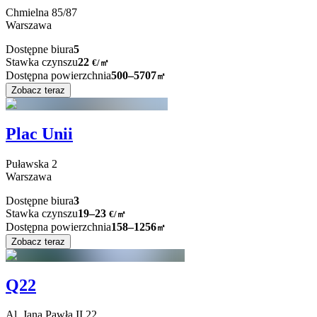
Chmielna
85/87
Warszawa
Dostępne biura
5
Stawka czynszu
22
€
/
㎡
Dostępna powierzchnia
500–5707
㎡
Zobacz teraz
Plac Unii
Puławska
2
Warszawa
Dostępne biura
3
Stawka czynszu
19–23
€/㎡
Dostępna powierzchnia
158–1256
㎡
Zobacz teraz
Q22
Al. Jana Pawła II
22