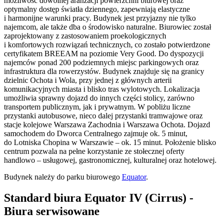
możliwość dowolnej aranżacji powierzchni biurowej oraz
optymalny dostęp światła dziennego, zapewniają elastyczne
i harmonijne warunki pracy. Budynek jest przyjazny nie tylko
najemcom, ale także dba o środowisko naturalne. Biurowiec został
zaprojektowany z zastosowaniem proekologicznych
i komfortowych rozwiązań technicznych, co zostało potwierdzone
certyfikatem BREEAM na poziomie Very Good. Do dyspozycji
najemców ponad 200 podziemnych miejsc parkingowych oraz
infrastruktura dla rowerzystów. Budynek znajduje się na granicy
dzielnic Ochota i Wola, przy jednej z głównych arterii
komunikacyjnych miasta i blisko tras wylotowych. Lokalizacja
umożliwia sprawny dojazd do innych części stolicy, zarówno
transportem publicznym, jak i prywatnym. W pobliżu liczne
przystanki autobusowe, nieco dalej przystanki tramwajowe oraz
stacje kolejowe Warszawa Zachodnia i Warszawa Ochota. Dojazd
samochodem do Dworca Centralnego zajmuje ok. 5 minut,
do Lotniska Chopina w Warszawie – ok. 15 minut. Położenie blisko
centrum pozwala na pełne korzystanie ze stołecznej oferty
handlowo – usługowej, gastronomicznej, kulturalnej oraz hotelowej.
Budynek należy do parku biurowego
Equator
.
Standard biura Equator IV (Cirrus) -
Biura serwisowane