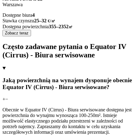
Warszawa
Dostępne biura
4
Stawka czynszu
25–32
€/㎡
Dostępna powierzchnia
355–2352
㎡
Zobacz teraz
Często zadawane pytania o Equator IV
(Cirrus) - Biura serwisowane
Jaką powierzchnią na wynajem dysponuje obecnie
Equator IV (Cirrus) - Biura serwisowane?
+
−
Obecnie w Equator IV (Cirrus) - Biura serwisowane dostępna jest
powierzchnia do wynajmu wynosząca 100-250m². Istnieje
możliwość elastycznego podziału przestrzeni w zależności od
potrzeb najemcy. Zapraszamy do kontaktu w celu uzyskania
szczegółowych informacji oraz umówienia prezentacji.