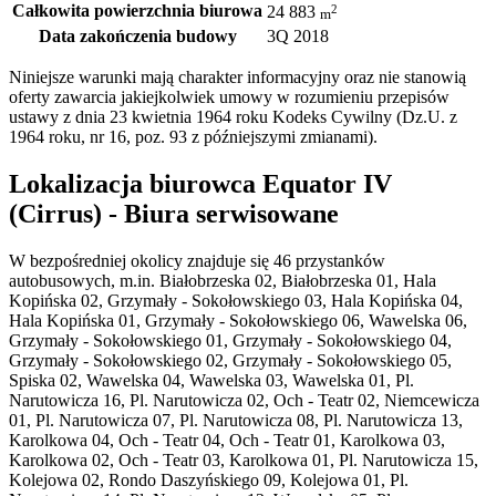
Całkowita powierzchnia biurowa
2
24 883
m
Data zakończenia budowy
3Q 2018
Niniejsze warunki mają charakter informacyjny oraz nie stanowią
oferty zawarcia jakiejkolwiek umowy w rozumieniu przepisów
ustawy z dnia 23 kwietnia 1964 roku Kodeks Cywilny (Dz.U. z
1964 roku, nr 16, poz. 93 z późniejszymi zmianami).
Lokalizacja biurowca Equator IV
(Cirrus) - Biura serwisowane
W bezpośredniej okolicy znajduje się 46 przystanków
autobusowych, m.in. Białobrzeska 02, Białobrzeska 01, Hala
Kopińska 02, Grzymały - Sokołowskiego 03, Hala Kopińska 04,
Hala Kopińska 01, Grzymały - Sokołowskiego 06, Wawelska 06,
Grzymały - Sokołowskiego 01, Grzymały - Sokołowskiego 04,
Grzymały - Sokołowskiego 02, Grzymały - Sokołowskiego 05,
Spiska 02, Wawelska 04, Wawelska 03, Wawelska 01, Pl.
Narutowicza 16, Pl. Narutowicza 02, Och - Teatr 02, Niemcewicza
01, Pl. Narutowicza 07, Pl. Narutowicza 08, Pl. Narutowicza 13,
Karolkowa 04, Och - Teatr 04, Och - Teatr 01, Karolkowa 03,
Karolkowa 02, Och - Teatr 03, Karolkowa 01, Pl. Narutowicza 15,
Kolejowa 02, Rondo Daszyńskiego 09, Kolejowa 01, Pl.