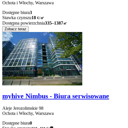
Ochota i Włochy,
Warszawa
Dostępne biura
3
Stawka czynszu
18
€
/
㎡
Dostępna powierzchnia
335–1387
㎡
Zobacz teraz
myhive Nimbus - Biura serwisowane
Aleje Jerozolimskie
98
Ochota i Włochy,
Warszawa
Dostępne biura
0