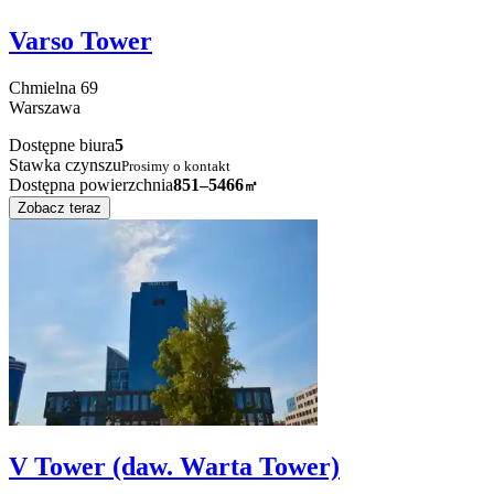
Varso Tower
Chmielna
69
Warszawa
Dostępne biura
5
Stawka czynszu
Prosimy o kontakt
Dostępna powierzchnia
851–5466
㎡
Zobacz teraz
V Tower (daw. Warta Tower)