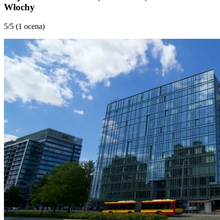
Włochy
5
/5 (
1 ocena
)