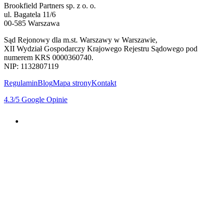
Brookfield Partners sp. z o. o.
ul. Bagatela 11/6
00-585 Warszawa
Sąd Rejonowy dla m.st. Warszawy w Warszawie,
XII Wydział Gospodarczy Krajowego Rejestru Sądowego pod
numerem KRS 0000360740.
NIP: 1132807119
Regulamin
Blog
Mapa strony
Kontakt
4.3
/5
Google Opinie