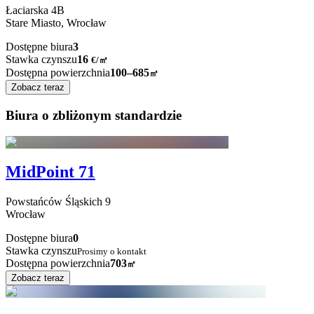
Łaciarska
4B
Stare Miasto,
Wrocław
Dostępne biura
3
Stawka czynszu
16
€
/
㎡
Dostępna powierzchnia
100–685
㎡
Zobacz teraz
Biura o zbliżonym standardzie
MidPoint 71
Powstańców Śląskich
9
Wrocław
Dostępne biura
0
Stawka czynszu
Prosimy o kontakt
Dostępna powierzchnia
703
㎡
Zobacz teraz