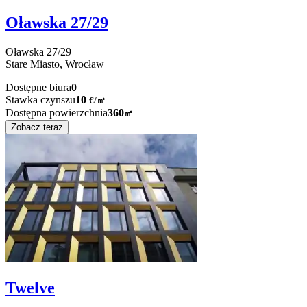
Oławska 27/29
Oławska
27/29
Stare Miasto,
Wrocław
Dostępne biura
0
Stawka czynszu
10
€
/
㎡
Dostępna powierzchnia
360
㎡
Zobacz teraz
Twelve