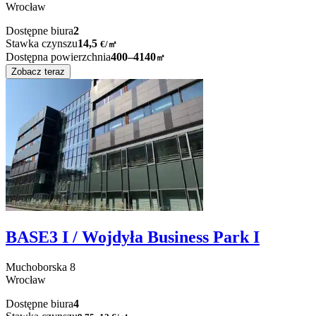
Wrocław
Dostępne biura
2
Stawka czynszu
14,5
€
/
㎡
Dostępna powierzchnia
400–4140
㎡
Zobacz teraz
BASE3 I / Wojdyła Business Park I
Muchoborska
8
Wrocław
Dostępne biura
4