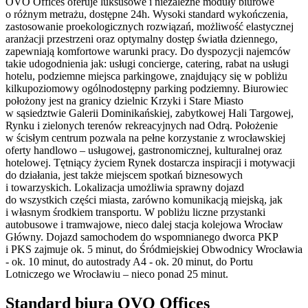
OVO Offices oferuje luksusowe i niezależne moduły biurowe
o różnym metrażu, dostępne 24h. Wysoki standard wykończenia,
zastosowanie proekologicznych rozwiązań, możliwość elastycznej
aranżacji przestrzeni oraz optymalny dostęp światła dziennego,
zapewniają komfortowe warunki pracy. Do dyspozycji najemców
takie udogodnienia jak: usługi concierge, catering, rabat na usługi
hotelu, podziemne miejsca parkingowe, znajdujący się w pobliżu
kilkupoziomowy ogólnodostępny parking podziemny. Biurowiec
położony jest na granicy dzielnic Krzyki i Stare Miasto
w sąsiedztwie Galerii Dominikańskiej, zabytkowej Hali Targowej,
Rynku i zielonych terenów rekreacyjnych nad Odrą. Położenie
w ścisłym centrum pozwala na pełne korzystanie z wrocławskiej
oferty handlowo – usługowej, gastronomicznej, kulturalnej oraz
hotelowej. Tętniący życiem Rynek dostarcza inspiracji i motywacji
do działania, jest także miejscem spotkań biznesowych
i towarzyskich. Lokalizacja umożliwia sprawny dojazd
do wszystkich części miasta, zarówno komunikacją miejską, jak
i własnym środkiem transportu. W pobliżu liczne przystanki
autobusowe i tramwajowe, nieco dalej stacja kolejowa Wrocław
Główny. Dojazd samochodem do wspomnianego dworca PKP
i PKS zajmuje ok. 5 minut, do Śródmiejskiej Obwodnicy Wrocławia
- ok. 10 minut, do autostrady A4 - ok. 20 minut, do Portu
Lotniczego we Wrocławiu – nieco ponad 25 minut.
Standard biura OVO Offices