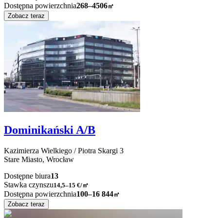
Dostępna powierzchnia
268–4506
㎡
Zobacz teraz
Dominikański A/B
Kazimierza Wielkiego / Piotra Skargi
3
Stare Miasto,
Wrocław
Dostępne biura
13
Stawka czynszu
14,5–15
€/㎡
Dostępna powierzchnia
100–16 844
㎡
Zobacz teraz