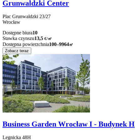
Grunwaldzki Center
Plac Grunwaldzki
23/27
Wrocław
Dostępne biura
10
Stawka czynszu
13,5
€
/
㎡
Dostępna powierzchnia
100–9964
㎡
Zobacz teraz
Business Garden Wrocław I - Budynek H
Legnicka
48H