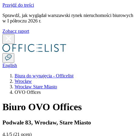
Przejdź do treści
Sprawdź, jak wyglądał warszawski rynek nieruchomości biurowych
w I półroczu 2026 r.
Zobacz raport
English
Biura do wynajęcia - Officelist
Wrocław
Wrocław Stare Miasto
OVO Offices
Biuro OVO Offices
Podwale 83
,
Wrocław
,
Stare Miasto
4.1
/5 (
21 ocen
)