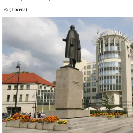
5
/5 (
1 ocena
)