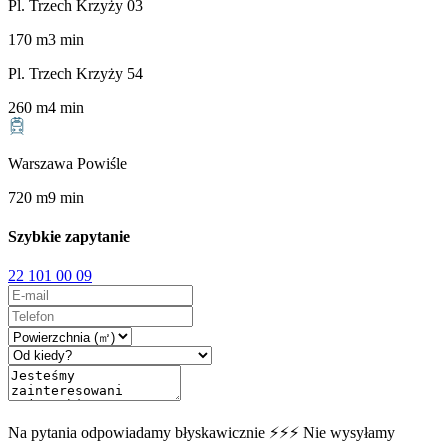
Pl. Trzech Krzyży 03
170
m
3
min
Pl. Trzech Krzyży 54
260
m
4
min
Warszawa Powiśle
720
m
9
min
Szybkie zapytanie
22 101 00 09
Na pytania odpowiadamy błyskawicznie ⚡⚡⚡ Nie wysyłamy