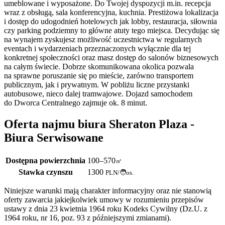
umeblowane i wyposażone. Do Twojej dyspozycji m.in. recepcja
wraz z obsługą, sala konferencyjna, kuchnia. Prestiżowa lokalizacja
i dostęp do udogodnień hotelowych jak lobby, restauracja, siłownia
czy parking podziemny to główne atuty tego miejsca. Decydując się
na wynajem zyskujesz możliwość uczestnictwa w regularnych
eventach i wydarzeniach przeznaczonych wyłącznie dla tej
konkretnej społeczności oraz masz dostęp do salonów biznesowych
na całym świecie. Dobrze skomunikowana okolica pozwala
na sprawne poruszanie się po mieście, zarówno transportem
publicznym, jak i prywatnym. W pobliżu liczne przystanki
autobusowe, nieco dalej tramwajowe. Dojazd samochodem
do Dworca Centralnego zajmuje ok. 8 minut.
Oferta najmu biura Sheraton Plaza -
Biura Serwisowane
Dostępna powierzchnia
100–570
㎡
Stawka czynszu
1300
PLN
/
🧑os.
Niniejsze warunki mają charakter informacyjny oraz nie stanowią
oferty zawarcia jakiejkolwiek umowy w rozumieniu przepisów
ustawy z dnia 23 kwietnia 1964 roku Kodeks Cywilny (Dz.U. z
1964 roku, nr 16, poz. 93 z późniejszymi zmianami).