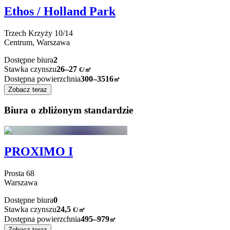
Ethos / Holland Park
Trzech Krzyży
10/14
Centrum,
Warszawa
Dostępne biura
2
Stawka czynszu
26–27
€/㎡
Dostępna powierzchnia
300–3516
㎡
Zobacz teraz
Biura o zbliżonym standardzie
PROXIMO I
Prosta
68
Warszawa
Dostępne biura
0
Stawka czynszu
24,5
€
/
㎡
Dostępna powierzchnia
495–979
㎡
Zobacz teraz