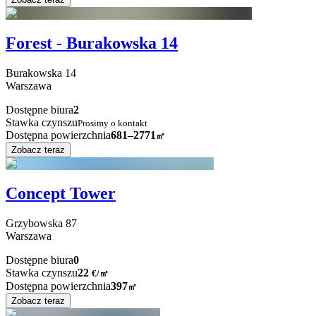
Forest - Burakowska 14
Burakowska
14
Warszawa
Dostępne biura
2
Stawka czynszu
Prosimy o kontakt
Dostępna powierzchnia
681–2771
㎡
Zobacz teraz
Concept Tower
Grzybowska
87
Warszawa
Dostępne biura
0
Stawka czynszu
22
€
/
㎡
Dostępna powierzchnia
397
㎡
Zobacz teraz