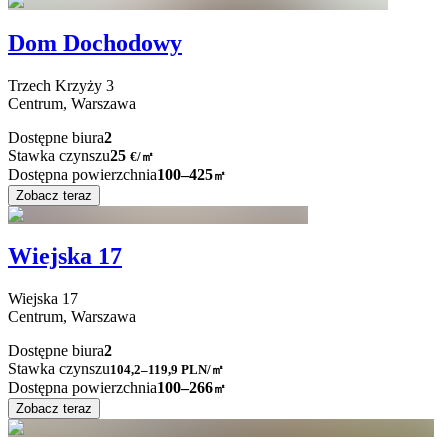
Dom Dochodowy
Trzech Krzyży
3
Centrum,
Warszawa
Dostępne biura
2
Stawka czynszu
25
€
/
㎡
Dostępna powierzchnia
100–425
㎡
Zobacz teraz
Wiejska 17
Wiejska
17
Centrum,
Warszawa
Dostępne biura
2
Stawka czynszu
104,2–119,9
PLN/㎡
Dostępna powierzchnia
100–266
㎡
Zobacz teraz