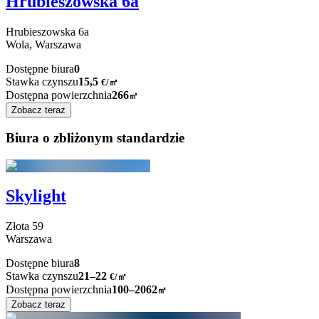
Hrubieszowska 6a
Hrubieszowska
6a
Wola,
Warszawa
Dostępne biura
0
Stawka czynszu
15,5
€
/
㎡
Dostępna powierzchnia
266
㎡
Zobacz teraz
Biura o zbliżonym standardzie
Skylight
Złota
59
Warszawa
Dostępne biura
8
Stawka czynszu
21–22
€/㎡
Dostępna powierzchnia
100–2062
㎡
Zobacz teraz