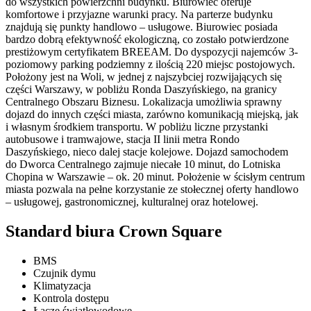
do wszystkich powierzchni budynku. Biurowiec oferuje
komfortowe i przyjazne warunki pracy. Na parterze budynku
znajdują się punkty handlowo – usługowe. Biurowiec posiada
bardzo dobrą efektywność ekologiczną, co zostało potwierdzone
prestiżowym certyfikatem BREEAM. Do dyspozycji najemców 3-
poziomowy parking podziemny z ilością 220 miejsc postojowych.
Położony jest na Woli, w jednej z najszybciej rozwijających się
części Warszawy, w pobliżu Ronda Daszyńskiego, na granicy
Centralnego Obszaru Biznesu. Lokalizacja umożliwia sprawny
dojazd do innych części miasta, zarówno komunikacją miejską, jak
i własnym środkiem transportu. W pobliżu liczne przystanki
autobusowe i tramwajowe, stacja II linii metra Rondo
Daszyńskiego, nieco dalej stacje kolejowe. Dojazd samochodem
do Dworca Centralnego zajmuje niecałe 10 minut, do Lotniska
Chopina w Warszawie – ok. 20 minut. Położenie w ścisłym centrum
miasta pozwala na pełne korzystanie ze stołecznej oferty handlowo
– usługowej, gastronomicznej, kulturalnej oraz hotelowej.
Standard biura Crown Square
BMS
Czujnik dymu
Klimatyzacja
Kontrola dostępu
Łącze światłowodowe