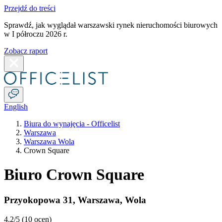
Przejdź do treści
Sprawdź, jak wyglądał warszawski rynek nieruchomości biurowych
w I półroczu 2026 r.
Zobacz raport
English
Biura do wynajęcia - Officelist
Warszawa
Warszawa Wola
Crown Square
Biuro Crown Square
Przyokopowa 31
,
Warszawa
,
Wola
4.2
/5 (
10 ocen
)