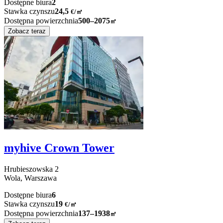
Dostępne biura
2
Stawka czynszu
24,5
€
/
㎡
Dostępna powierzchnia
500–2075
㎡
Zobacz teraz
myhive Crown Tower
Hrubieszowska
2
Wola,
Warszawa
Dostępne biura
6
Stawka czynszu
19
€
/
㎡
Dostępna powierzchnia
137–1938
㎡