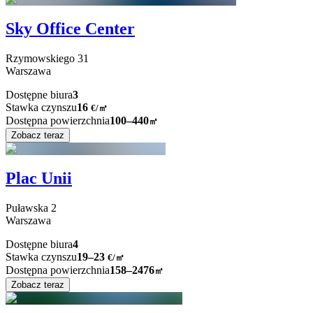
Sky Office Center
Rzymowskiego
31
Warszawa
Dostępne biura
3
Stawka czynszu
16
€
/
㎡
Dostępna powierzchnia
100–440
㎡
Zobacz teraz
Plac Unii
Puławska
2
Warszawa
Dostępne biura
4
Stawka czynszu
19–23
€/㎡
Dostępna powierzchnia
158–2476
㎡
Zobacz teraz