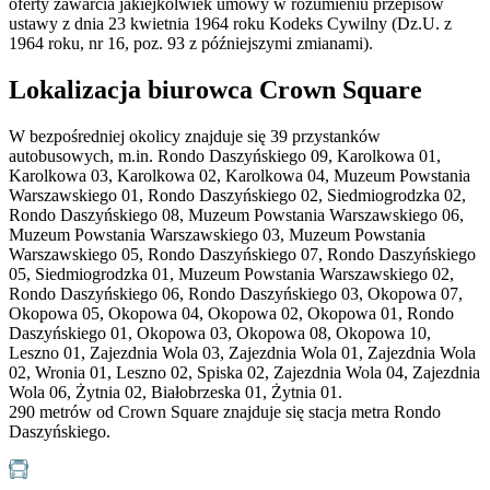
oferty zawarcia jakiejkolwiek umowy w rozumieniu przepisów
ustawy z dnia 23 kwietnia 1964 roku Kodeks Cywilny (Dz.U. z
1964 roku, nr 16, poz. 93 z późniejszymi zmianami).
Lokalizacja biurowca Crown Square
W bezpośredniej okolicy znajduje się 39 przystanków
autobusowych, m.in. Rondo Daszyńskiego 09, Karolkowa 01,
Karolkowa 03, Karolkowa 02, Karolkowa 04, Muzeum Powstania
Warszawskiego 01, Rondo Daszyńskiego 02, Siedmiogrodzka 02,
Rondo Daszyńskiego 08, Muzeum Powstania Warszawskiego 06,
Muzeum Powstania Warszawskiego 03, Muzeum Powstania
Warszawskiego 05, Rondo Daszyńskiego 07, Rondo Daszyńskiego
05, Siedmiogrodzka 01, Muzeum Powstania Warszawskiego 02,
Rondo Daszyńskiego 06, Rondo Daszyńskiego 03, Okopowa 07,
Okopowa 05, Okopowa 04, Okopowa 02, Okopowa 01, Rondo
Daszyńskiego 01, Okopowa 03, Okopowa 08, Okopowa 10,
Leszno 01, Zajezdnia Wola 03, Zajezdnia Wola 01, Zajezdnia Wola
02, Wronia 01, Leszno 02, Spiska 02, Zajezdnia Wola 04, Zajezdnia
Wola 06, Żytnia 02, Białobrzeska 01, Żytnia 01.
290 metrów od Crown Square znajduje się stacja metra Rondo
Daszyńskiego.