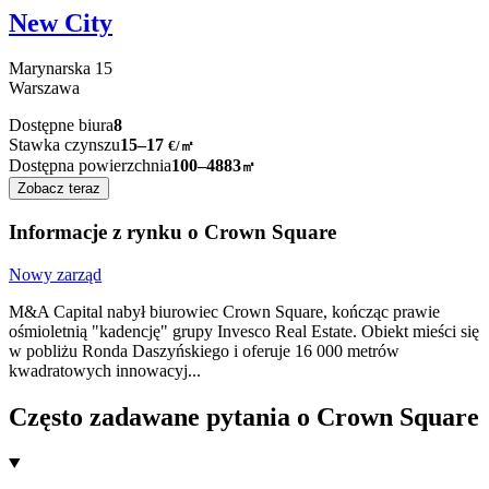
New City
Marynarska
15
Warszawa
Dostępne biura
8
Stawka czynszu
15–17
€/㎡
Dostępna powierzchnia
100–4883
㎡
Zobacz teraz
Informacje z rynku o Crown Square
Nowy zarząd
M&A Capital nabył biurowiec Crown Square, kończąc prawie
ośmioletnią "kadencję" grupy Invesco Real Estate. Obiekt mieści się
w pobliżu Ronda Daszyńskiego i oferuje 16 000 metrów
kwadratowych innowacyj
...
Często zadawane pytania o Crown Square