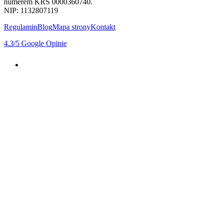
numerem KRS 0000360740.
NIP: 1132807119
Regulamin
Blog
Mapa strony
Kontakt
4.3
/5
Google Opinie