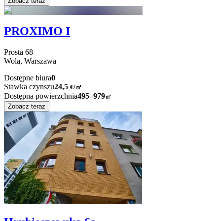
Zobacz teraz
PROXIMO I
Prosta
68
Wola,
Warszawa
Dostępne biura
0
Stawka czynszu
24,5
€
/
㎡
Dostępna powierzchnia
495–979
㎡
Zobacz teraz