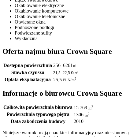
Okablowanie elektryczne
Okablowanie komputerowe
Okablowanie telefoniczne
Otwierane okna
Podnoszone podłogi
Podwieszane sufity
Wykładzina
Oferta najmu biura Crown Square
Dostępna powierzchnia
256–6261
㎡
Stawka czynszu
21,5–22,5
€/㎡
Opłata eksploatacyjna
2
25,5
PLN
/m
Informacje o biurowcu Crown Square
Całkowita powierzchnia biurowa
2
15 769
m
Powierzchnia typowego piętra
2
1306
m
Data zakończenia budowy
2010
Niniejsze warunki mają charakter informacyjny oraz nie stanowią