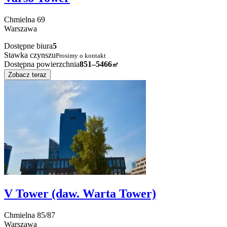
Chmielna
69
Warszawa
Dostępne biura
5
Stawka czynszu
Prosimy o kontakt
Dostępna powierzchnia
851–5466
㎡
Zobacz teraz
V Tower (daw. Warta Tower)
Chmielna
85/87
Warszawa