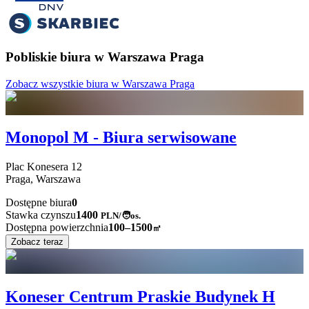
Pobliskie biura w Warszawa Praga
Zobacz wszystkie biura w Warszawa Praga
Monopol M - Biura serwisowane
Plac Konesera
12
Praga,
Warszawa
Dostępne biura
0
Stawka czynszu
1400
PLN
/
🧑os.
Dostępna powierzchnia
100–1500
㎡
Zobacz teraz
Koneser Centrum Praskie Budynek H