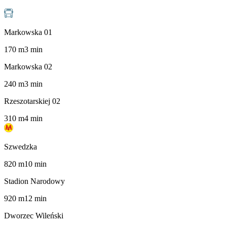
Markowska 01
170
m
3
min
Markowska 02
240
m
3
min
Rzeszotarskiej 02
310
m
4
min
Szwedzka
820
m
10
min
Stadion Narodowy
920
m
12
min
Dworzec Wileński