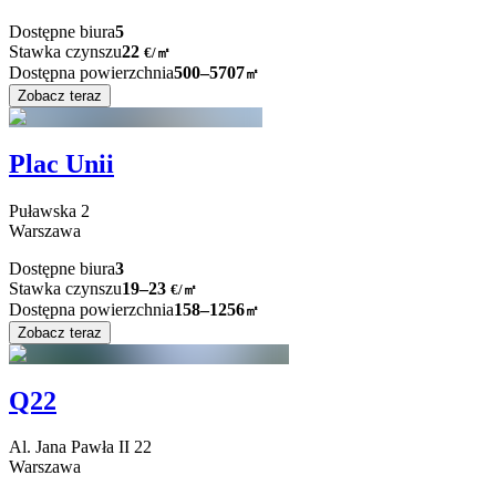
Dostępne biura
5
Stawka czynszu
22
€
/
㎡
Dostępna powierzchnia
500–5707
㎡
Zobacz teraz
Plac Unii
Puławska
2
Warszawa
Dostępne biura
3
Stawka czynszu
19–23
€/㎡
Dostępna powierzchnia
158–1256
㎡
Zobacz teraz
Q22
Al. Jana Pawła II
22
Warszawa