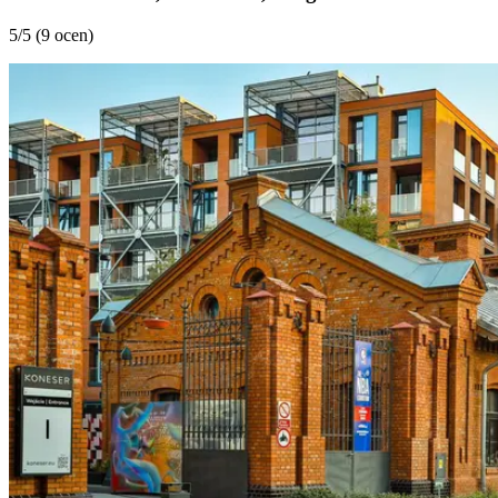
5
/5 (
9 ocen
)