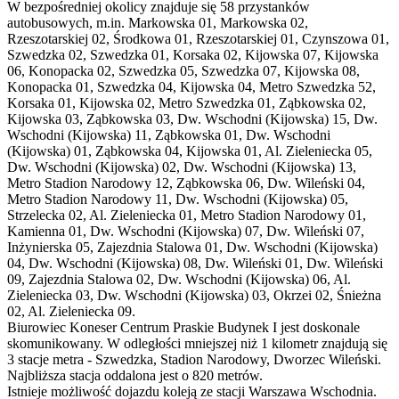
W bezpośredniej okolicy znajduje się 58 przystanków
autobusowych, m.in. Markowska 01, Markowska 02,
Rzeszotarskiej 02, Środkowa 01, Rzeszotarskiej 01, Czynszowa 01,
Szwedzka 02, Szwedzka 01, Korsaka 02, Kijowska 07, Kijowska
06, Konopacka 02, Szwedzka 05, Szwedzka 07, Kijowska 08,
Konopacka 01, Szwedzka 04, Kijowska 04, Metro Szwedzka 52,
Korsaka 01, Kijowska 02, Metro Szwedzka 01, Ząbkowska 02,
Kijowska 03, Ząbkowska 03, Dw. Wschodni (Kijowska) 15, Dw.
Wschodni (Kijowska) 11, Ząbkowska 01, Dw. Wschodni
(Kijowska) 01, Ząbkowska 04, Kijowska 01, Al. Zieleniecka 05,
Dw. Wschodni (Kijowska) 02, Dw. Wschodni (Kijowska) 13,
Metro Stadion Narodowy 12, Ząbkowska 06, Dw. Wileński 04,
Metro Stadion Narodowy 11, Dw. Wschodni (Kijowska) 05,
Strzelecka 02, Al. Zieleniecka 01, Metro Stadion Narodowy 01,
Kamienna 01, Dw. Wschodni (Kijowska) 07, Dw. Wileński 07,
Inżynierska 05, Zajezdnia Stalowa 01, Dw. Wschodni (Kijowska)
04, Dw. Wschodni (Kijowska) 08, Dw. Wileński 01, Dw. Wileński
09, Zajezdnia Stalowa 02, Dw. Wschodni (Kijowska) 06, Al.
Zieleniecka 03, Dw. Wschodni (Kijowska) 03, Okrzei 02, Śnieżna
02, Al. Zieleniecka 09.
Biurowiec Koneser Centrum Praskie Budynek I jest doskonale
skomunikowany. W odległości mniejszej niż 1 kilometr znajdują się
3 stacje metra - Szwedzka, Stadion Narodowy, Dworzec Wileński.
Najbliższa stacja oddalona jest o 820 metrów.
Istnieje możliwość dojazdu koleją ze stacji Warszawa Wschodnia.