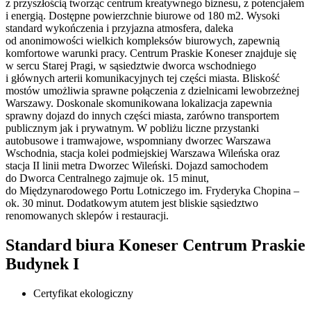
z przyszłością tworząc centrum kreatywnego biznesu, z potencjałem
i energią. Dostępne powierzchnie biurowe od 180 m2. Wysoki
standard wykończenia i przyjazna atmosfera, daleka
od anonimowości wielkich kompleksów biurowych, zapewnią
komfortowe warunki pracy. Centrum Praskie Koneser znajduje się
w sercu Starej Pragi, w sąsiedztwie dworca wschodniego
i głównych arterii komunikacyjnych tej części miasta. Bliskość
mostów umożliwia sprawne połączenia z dzielnicami lewobrzeżnej
Warszawy. Doskonale skomunikowana lokalizacja zapewnia
sprawny dojazd do innych części miasta, zarówno transportem
publicznym jak i prywatnym. W pobliżu liczne przystanki
autobusowe i tramwajowe, wspomniany dworzec Warszawa
Wschodnia, stacja kolei podmiejskiej Warszawa Wileńska oraz
stacja II linii metra Dworzec Wileński. Dojazd samochodem
do Dworca Centralnego zajmuje ok. 15 minut,
do Międzynarodowego Portu Lotniczego im. Fryderyka Chopina –
ok. 30 minut. Dodatkowym atutem jest bliskie sąsiedztwo
renomowanych sklepów i restauracji.
Standard biura Koneser Centrum Praskie
Budynek I
Certyfikat ekologiczny