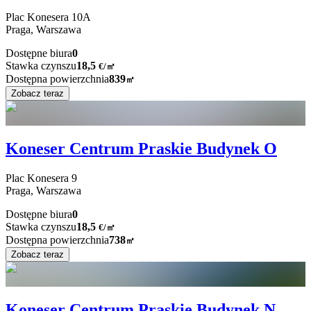
Plac Konesera
10A
Praga,
Warszawa
Dostępne biura
0
Stawka czynszu
18,5
€
/
㎡
Dostępna powierzchnia
839
㎡
Zobacz teraz
Koneser Centrum Praskie Budynek O
Plac Konesera
9
Praga,
Warszawa
Dostępne biura
0
Stawka czynszu
18,5
€
/
㎡
Dostępna powierzchnia
738
㎡
Zobacz teraz
Koneser Centrum Praskie Budynek N