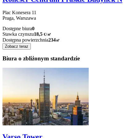
Plac Konesera
11
Praga,
Warszawa
Dostępne biura
0
Stawka czynszu
18,5
€
/
㎡
Dostępna powierzchnia
234
㎡
Zobacz teraz
Biura o zbliżonym standardzie
Varso Tower