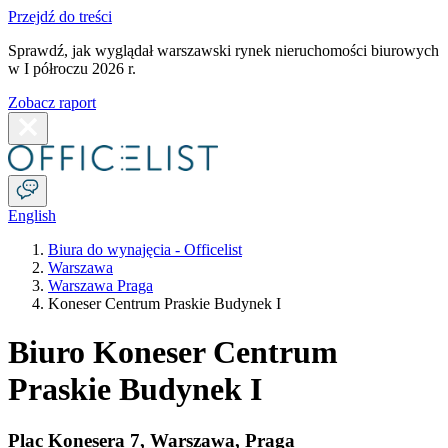
Przejdź do treści
Sprawdź, jak wyglądał warszawski rynek nieruchomości biurowych
w I półroczu 2026 r.
Zobacz raport
English
Biura do wynajęcia - Officelist
Warszawa
Warszawa Praga
Koneser Centrum Praskie Budynek I
Biuro Koneser Centrum
Praskie Budynek I
Plac Konesera 7
,
Warszawa
,
Praga