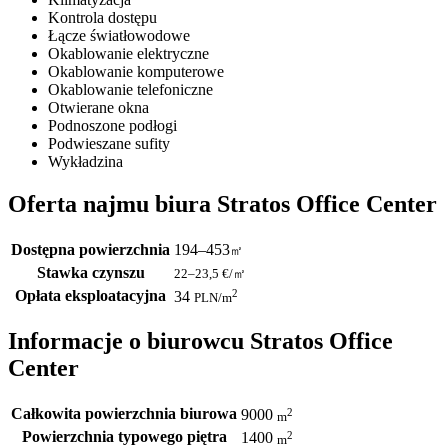
Kontrola dostępu
Łącze światłowodowe
Okablowanie elektryczne
Okablowanie komputerowe
Okablowanie telefoniczne
Otwierane okna
Podnoszone podłogi
Podwieszane sufity
Wykładzina
Oferta najmu biura Stratos Office Center
Dostępna powierzchnia
194–453
㎡
Stawka czynszu
22–23,5
€/㎡
Opłata eksploatacyjna
2
34
PLN
/m
Informacje o biurowcu Stratos Office
Center
Całkowita powierzchnia biurowa
2
9000
m
Powierzchnia typowego piętra
2
1400
m