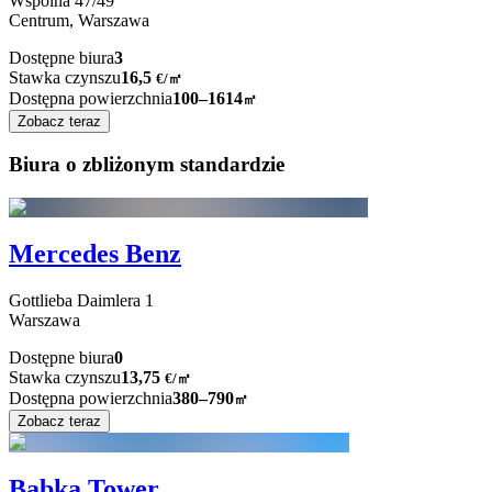
Wspólna
47/49
Centrum,
Warszawa
Dostępne biura
3
Stawka czynszu
16,5
€
/
㎡
Dostępna powierzchnia
100–1614
㎡
Zobacz teraz
Biura o zbliżonym standardzie
Mercedes Benz
Gottlieba Daimlera
1
Warszawa
Dostępne biura
0
Stawka czynszu
13,75
€
/
㎡
Dostępna powierzchnia
380–790
㎡
Zobacz teraz
Babka Tower