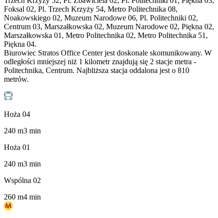
Trzech Krzyży 52, Pl. Zbawiciela 02, Pl. Politechniki 01, Piękna 03,
Foksal 02, Pl. Trzech Krzyży 54, Metro Politechnika 08,
Noakowskiego 02, Muzeum Narodowe 06, Pl. Politechniki 02,
Centrum 03, Marszałkowska 02, Muzeum Narodowe 02, Piękna 02,
Marszałkowska 01, Metro Politechnika 02, Metro Politechnika 51,
Piękna 04.
Biurowiec Stratos Office Center jest doskonale skomunikowany. W
odległości mniejszej niż 1 kilometr znajdują się 2 stacje metra -
Politechnika, Centrum. Najbliższa stacja oddalona jest o 810
metrów.
Hoża 04
240
m
3
min
Hoża 01
240
m
3
min
Wspólna 02
260
m
4
min