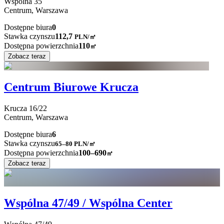
Wspólna
35
Centrum,
Warszawa
Dostępne biura
0
Stawka czynszu
112,7
PLN
/
㎡
Dostępna powierzchnia
110
㎡
Zobacz teraz
Centrum Biurowe Krucza
Krucza
16/22
Centrum,
Warszawa
Dostępne biura
6
Stawka czynszu
65–80
PLN/㎡
Dostępna powierzchnia
100–690
㎡
Zobacz teraz
Wspólna 47/49 / Wspólna Center