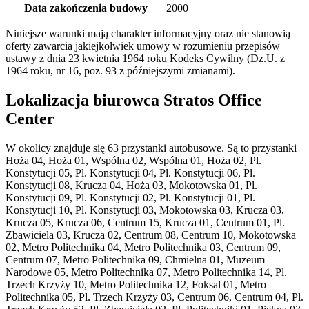
Data zakończenia budowy
2000
Niniejsze warunki mają charakter informacyjny oraz nie stanowią
oferty zawarcia jakiejkolwiek umowy w rozumieniu przepisów
ustawy z dnia 23 kwietnia 1964 roku Kodeks Cywilny (Dz.U. z
1964 roku, nr 16, poz. 93 z późniejszymi zmianami).
Lokalizacja biurowca Stratos Office
Center
W okolicy znajduje się 63 przystanki autobusowe. Są to przystanki
Hoża 04, Hoża 01, Wspólna 02, Wspólna 01, Hoża 02, Pl.
Konstytucji 05, Pl. Konstytucji 04, Pl. Konstytucji 06, Pl.
Konstytucji 08, Krucza 04, Hoża 03, Mokotowska 01, Pl.
Konstytucji 09, Pl. Konstytucji 02, Pl. Konstytucji 01, Pl.
Konstytucji 10, Pl. Konstytucji 03, Mokotowska 03, Krucza 03,
Krucza 05, Krucza 06, Centrum 15, Krucza 01, Centrum 01, Pl.
Zbawiciela 03, Krucza 02, Centrum 08, Centrum 10, Mokotowska
02, Metro Politechnika 04, Metro Politechnika 03, Centrum 09,
Centrum 07, Metro Politechnika 09, Chmielna 01, Muzeum
Narodowe 05, Metro Politechnika 07, Metro Politechnika 14, Pl.
Trzech Krzyży 10, Metro Politechnika 12, Foksal 01, Metro
Politechnika 05, Pl. Trzech Krzyży 03, Centrum 06, Centrum 04, Pl.