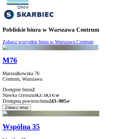
Pobliskie biura w Warszawa Centrum
Zobacz wszystkie biura w Warszawa Centrum
M76
Marszałkowska
76
Centrum,
Warszawa
Dostępne biura
2
Stawka czynszu
18,5–19,5
€/㎡
Dostępna powierzchnia
243–905
㎡
Zobacz teraz
Wspólna 35