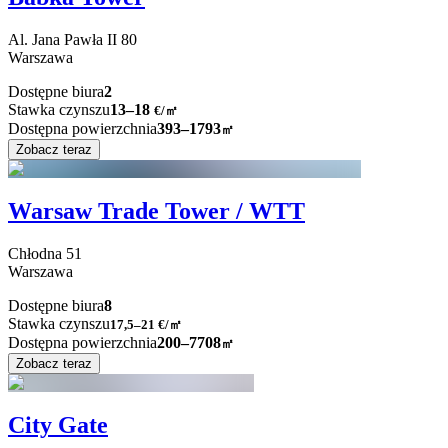
Al. Jana Pawła II
80
Warszawa
Dostępne biura
2
Stawka czynszu
13–18
€/㎡
Dostępna powierzchnia
393–1793
㎡
Zobacz teraz
Warsaw Trade Tower / WTT
Chłodna
51
Warszawa
Dostępne biura
8
Stawka czynszu
17,5–21
€/㎡
Dostępna powierzchnia
200–7708
㎡
Zobacz teraz
City Gate