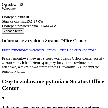
Ogrodowa
58
Warszawa
Dostępne biura
10
Stawka czynszu
15,5–17
€/㎡
Dostępna powierzchnia
100–4474
㎡
Zobacz teraz
Informacje z rynku o Stratos Office Center
Prace remontowe wewnątrz Stratos Office Center zakończone
Prace remontowe wewnątrz biurowca Stratos Office Center zostały
zakończone. Ich efektem są między innymi odnowione hole
windowe, a także nowa strefa fitness i kawiarnia. Zakończył się
remont, który
...
Często zadawane pytania o Stratos Office
Center
Jaką powierzchnią na wynajem dysponuje obecnie