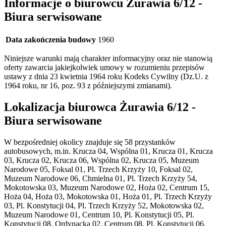
Informacje o biurowcu Żurawia 6/12 -
Biura serwisowane
Data zakończenia budowy
1960
Niniejsze warunki mają charakter informacyjny oraz nie stanowią
oferty zawarcia jakiejkolwiek umowy w rozumieniu przepisów
ustawy z dnia 23 kwietnia 1964 roku Kodeks Cywilny (Dz.U. z
1964 roku, nr 16, poz. 93 z późniejszymi zmianami).
Lokalizacja biurowca Żurawia 6/12 -
Biura serwisowane
W bezpośredniej okolicy znajduje się 58 przystanków
autobusowych, m.in. Krucza 04, Wspólna 01, Krucza 01, Krucza
03, Krucza 02, Krucza 06, Wspólna 02, Krucza 05, Muzeum
Narodowe 05, Foksal 01, Pl. Trzech Krzyży 10, Foksal 02,
Muzeum Narodowe 06, Chmielna 01, Pl. Trzech Krzyży 54,
Mokotowska 03, Muzeum Narodowe 02, Hoża 02, Centrum 15,
Hoża 04, Hoża 03, Mokotowska 01, Hoża 01, Pl. Trzech Krzyży
03, Pl. Konstytucji 04, Pl. Trzech Krzyży 52, Mokotowska 02,
Muzeum Narodowe 01, Centrum 10, Pl. Konstytucji 05, Pl.
Konstytucji 08, Ordynacka 02, Centrum 08, Pl. Konstytucji 06,