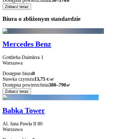
Dostępna powierzchnia
150–374
㎡
Zobacz teraz
Biura o zbliżonym standardzie
Mercedes Benz
Gottlieba Daimlera
1
Warszawa
Dostępne biura
0
Stawka czynszu
13,75
€
/
㎡
Dostępna powierzchnia
380–790
㎡
Zobacz teraz
Babka Tower
Al. Jana Pawła II
80
Warszawa