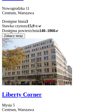
Nowogrodzka
11
Centrum,
Warszawa
Dostępne biura
3
Stawka czynszu
15,9
€
/
㎡
Dostępna powierzchnia
140–1866
㎡
Zobacz teraz
Liberty Corner
Mysia
5
Centrum,
Warszawa