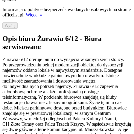
Informacja o polityce bezpieczeństwa danych osobowych na stronie
officelist.pl.
Więcej »
Wyślij
Opis biura Żurawia 6/12 - Biura
serwisowane
Żurawia 6/12 oferuje biura do wynajęcia w samym sercu stolicy.
Po przeprowadzeniu pełnej modernizacji obiektu, do dyspozycji
najemców oddano lokale w najwyższym standardzie. Dostępne
powierzchnie w układzie gabinetowym lub otwartym. Istnieje
możliwość zaaranżowania i dostosowania wnętrz
do indywidualnych potrzeb najemcy. Żurawia 6/12 zapewnia
całodobową ochronę a także profesjonalną obsługę
teleinformatyczną. W podcieniu biurowca znajdują się kluby,
restauracje i kawiarnie z licznymi ogródkami. Życie tętni tu całą
dobę. Miejsca parkingowe dostępne przed budynkiem. Biurowiec
znajduje się w prestiżowej lokalizacji, w samym Centrum
Warszawy, w niedużej odległości od Pałacu Kultury i Nauki,
CH Złote Tarasy oraz Palcu Trzech Krzyży. W sąsiedztwie krzyżują
się dwie główne arterie komunikacyjne: ul. Marszałkowska i Aleje