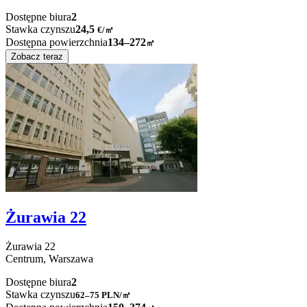
Dostępne biura
2
Stawka czynszu
24,5
€
/
㎡
Dostępna powierzchnia
134–272
㎡
Zobacz teraz
Żurawia 22
Żurawia
22
Centrum,
Warszawa
Dostępne biura
2
Stawka czynszu
62–75
PLN/㎡