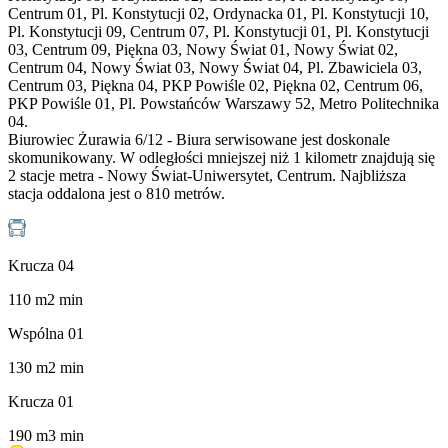
Centrum 01, Pl. Konstytucji 02, Ordynacka 01, Pl. Konstytucji 10,
Pl. Konstytucji 09, Centrum 07, Pl. Konstytucji 01, Pl. Konstytucji
03, Centrum 09, Piękna 03, Nowy Świat 01, Nowy Świat 02,
Centrum 04, Nowy Świat 03, Nowy Świat 04, Pl. Zbawiciela 03,
Centrum 03, Piękna 04, PKP Powiśle 02, Piękna 02, Centrum 06,
PKP Powiśle 01, Pl. Powstańców Warszawy 52, Metro Politechnika
04.
Biurowiec Żurawia 6/12 - Biura serwisowane jest doskonale
skomunikowany. W odległości mniejszej niż 1 kilometr znajdują się
2 stacje metra - Nowy Świat-Uniwersytet, Centrum. Najbliższa
stacja oddalona jest o 810 metrów.
Krucza 04
110
m
2
min
Wspólna 01
130
m
2
min
Krucza 01
190
m
3
min