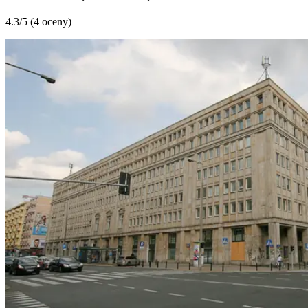
4.3
/5 (
4 oceny
)