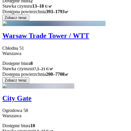
Dostępne biura
2
Stawka czynszu
13–18
€/㎡
Dostępna powierzchnia
393–1793
㎡
Zobacz teraz
Warsaw Trade Tower / WTT
Chłodna
51
Warszawa
Dostępne biura
8
Stawka czynszu
17,5–21
€/㎡
Dostępna powierzchnia
200–7708
㎡
Zobacz teraz
City Gate
Ogrodowa
58
Warszawa
Dostępne biura
10
Stawka czynszu