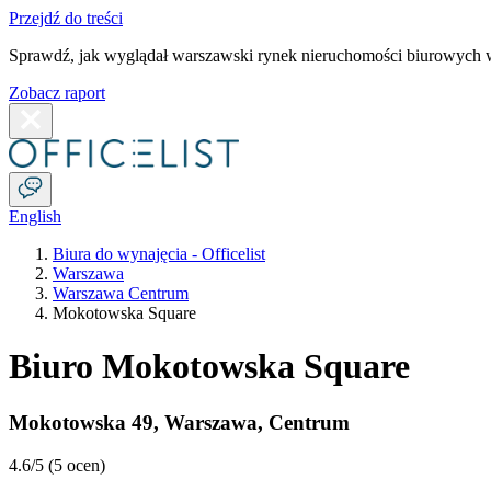
Przejdź do treści
Sprawdź, jak wyglądał warszawski rynek nieruchomości biurowych w
Zobacz raport
English
Biura do wynajęcia - Officelist
Warszawa
Warszawa Centrum
Mokotowska Square
Biuro Mokotowska Square
Mokotowska 49
,
Warszawa
,
Centrum
4.6
/5 (
5 ocen
)