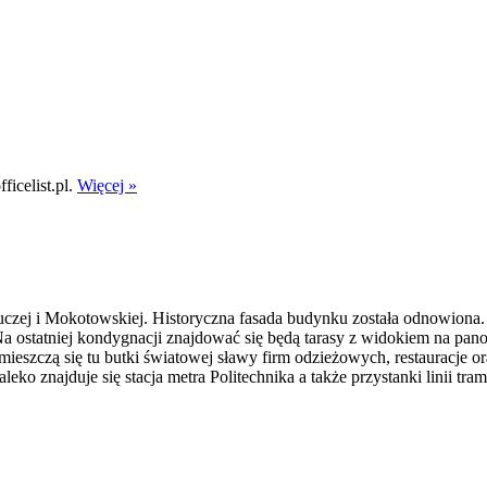
icelist.pl.
Więcej »
czej i Mokotowskiej. Historyczna fasada budynku została odnowiona
. Na ostatniej kondygnacji znajdować się będą tarasy z widokiem na p
szczą się tu butki światowej sławy firm odzieżowych, restauracje oraz
ko znajduje się stacja metra Politechnika a także przystanki linii t