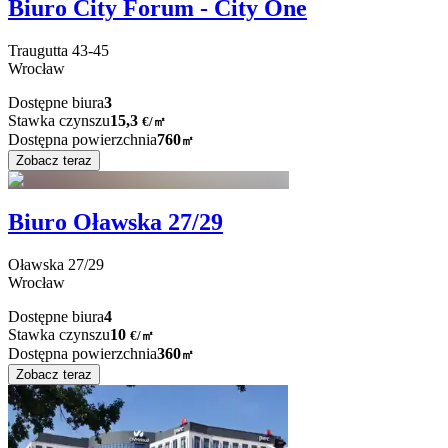
Biuro City Forum - City One
Traugutta
43-45
Wrocław
Dostępne biura
3
Stawka czynszu
15,3
€
/
㎡
Dostępna powierzchnia
760
㎡
Zobacz teraz
Biuro Oławska 27/29
Oławska
27/29
Wrocław
Dostępne biura
4
Stawka czynszu
10
€
/
㎡
Dostępna powierzchnia
360
㎡
Zobacz teraz