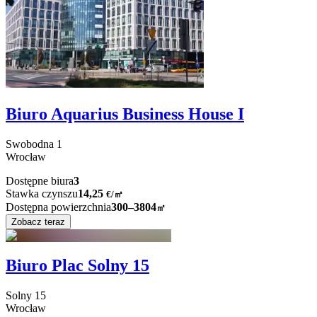
Biuro Aquarius Business House I
Swobodna
1
Wrocław
Dostępne biura
3
Stawka czynszu
14,25
€
/
㎡
Dostępna powierzchnia
300–3804
㎡
Zobacz teraz
Biuro Plac Solny 15
Solny
15
Wrocław