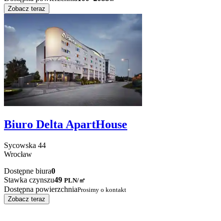
Zobacz teraz
Biuro Delta ApartHouse
Sycowska
44
Wrocław
Dostępne biura
0
Stawka czynszu
49
PLN
/
㎡
Dostępna powierzchnia
Prosimy o kontakt
Zobacz teraz