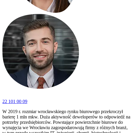
22 101 00 09
W 2019 r. rozmiar wrocławskiego rynku biurowego przekroczył
barierę 1 mln mkw. Duża aktywność deweloperów to odpowiedź na
potrzeby przedsiębiorców. Powstające powierzchnie biurowe do
wynajęcia we Wrocławiu zagospodarowują firmy z różnych branż,
w tym przede wszystkim IT, inżynierii, chemii, biotechnologii i