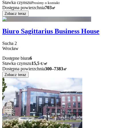
Stawka czynszu
Prosimy o kontakt
Dostępna powierzchnia
703
㎡
Zobacz teraz
Biuro Sagittarius Business House
Sucha
2
Wrocław
Dostępne biura
6
Stawka czynszu
15,5
€
/
㎡
Dostępna powierzchnia
300–7383
㎡
Zobacz teraz