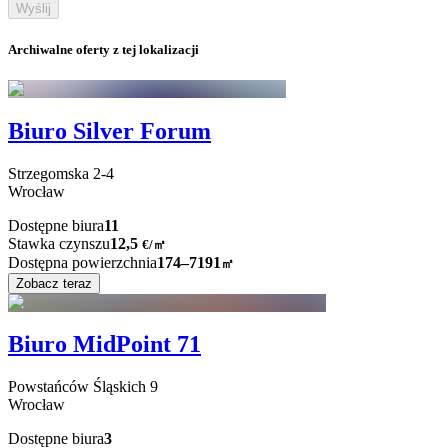
Wyślij
Archiwalne oferty z tej lokalizacji
Biuro Silver Forum
Strzegomska
2-4
Wrocław
Dostępne biura
11
Stawka czynszu
12,5
€
/
㎡
Dostępna powierzchnia
174–7191
㎡
Zobacz teraz
Biuro MidPoint 71
Powstańców Śląskich
9
Wrocław
Dostępne biura
3