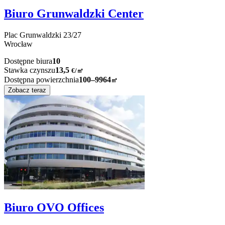
Biuro Grunwaldzki Center
Plac Grunwaldzki
23/27
Wrocław
Dostępne biura
10
Stawka czynszu
13,5
€
/
㎡
Dostępna powierzchnia
100–9964
㎡
Zobacz teraz
Biuro OVO Offices