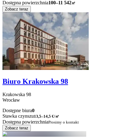
Dostępna powierzchnia
100–11 542
㎡
Zobacz teraz
Biuro Krakowska 98
Krakowska
98
Wrocław
Dostępne biura
0
Stawka czynszu
13,5–14,5
€/㎡
Dostępna powierzchnia
Prosimy o kontakt
Zobacz teraz