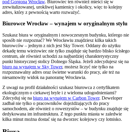
pod Gorgoną Wrocław
. Biurowiec ten również mieści się w
zrewitalizowanej, urokliwej kamienicy i okolicy, więc to kolejny
adres, który z pewnością warto rozważyć.
Biurowce Wrocław – wynajem w oryginalnym stylu
Szukasz biura w oryginalnym i nowoczesnym budynku, którego nie
sposób nie rozpoznać? We Wrocławiu znajdziesz kilka takich
biurowców – jednym z nich jest Sky Tower. Oddany do użytku
dekadę temu wieżowiec nie tylko znajduje się bardzo blisko ścisłego
centrum, ale również uchodzi za najbardziej charakterystyczny
punkt historycznej stolicy Dolnego Śląska. Jeżeli zdecydujesz się na
biuro na wynajem w Sky Tower
, możesz liczyć nie tylko na
rozpoznawalny adres oraz świetne warunki do pracy, ale też na
niesamowity widok na panoramę Wrocławia.
Z uwagi na profil działalności szukasz biurowca z certyfikatem
ekologicznym o ciekawej bryle i z wieloma udogodnieniami?
Zdecyduj się na
biuro na wynajem w Carbon Tower
. Deweloper
zadbał nie tylko o pracowników dojeżdżających do pracy
samochodem, ale również o rowerzystów – w budynku znajduje się
dedykowana im infrastruktura. Z tego punktu miasta w zaledwie
kilka minut można dostać się na dworzec kolejowy czy lotnisko.
Biura