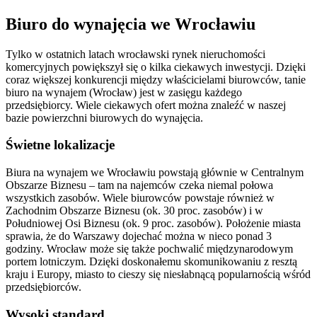
Biuro do wynajęcia we Wrocławiu
Tylko w ostatnich latach wrocławski rynek nieruchomości
komercyjnych powiększył się o kilka ciekawych inwestycji. Dzięki
coraz większej konkurencji między właścicielami biurowców, tanie
biuro na wynajem (Wrocław) jest w zasięgu każdego
przedsiębiorcy. Wiele ciekawych ofert można znaleźć w naszej
bazie powierzchni biurowych do wynajęcia.
Świetne lokalizacje
Biura na wynajem we Wrocławiu powstają głównie w Centralnym
Obszarze Biznesu – tam na najemców czeka niemal połowa
wszystkich zasobów. Wiele biurowców powstaje również w
Zachodnim Obszarze Biznesu (ok. 30 proc. zasobów) i w
Południowej Osi Biznesu (ok. 9 proc. zasobów). Położenie miasta
sprawia, że do Warszawy dojechać można w nieco ponad 3
godziny. Wrocław może się także pochwalić międzynarodowym
portem lotniczym. Dzięki doskonałemu skomunikowaniu z resztą
kraju i Europy, miasto to cieszy się niesłabnącą popularnością wśród
przedsiębiorców.
Wysoki standard