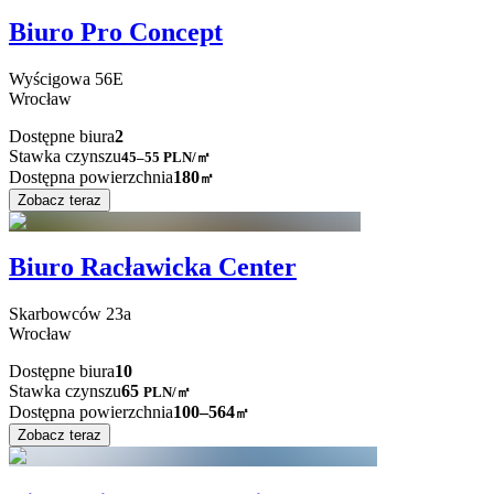
Biuro Pro Concept
Wyścigowa
56E
Wrocław
Dostępne biura
2
Stawka czynszu
45–55
PLN/㎡
Dostępna powierzchnia
180
㎡
Zobacz teraz
Biuro Racławicka Center
Skarbowców
23a
Wrocław
Dostępne biura
10
Stawka czynszu
65
PLN
/
㎡
Dostępna powierzchnia
100–564
㎡
Zobacz teraz