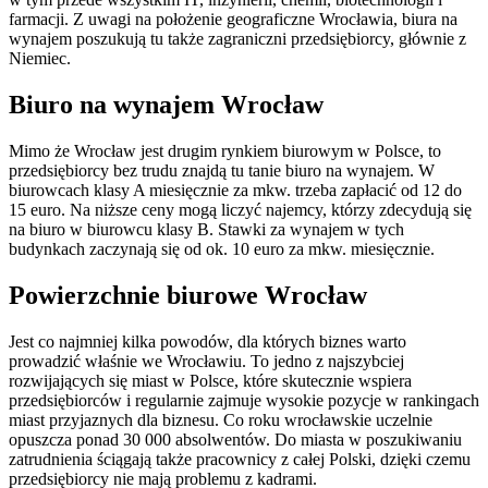
farmacji. Z uwagi na położenie geograficzne Wrocławia, biura na
wynajem poszukują tu także zagraniczni przedsiębiorcy, głównie z
Niemiec.
Biuro na wynajem Wrocław
Mimo że Wrocław jest drugim rynkiem biurowym w Polsce, to
przedsiębiorcy bez trudu znajdą tu tanie biuro na wynajem. W
biurowcach klasy A miesięcznie za mkw. trzeba zapłacić od 12 do
15 euro. Na niższe ceny mogą liczyć najemcy, którzy zdecydują się
na biuro w biurowcu klasy B. Stawki za wynajem w tych
budynkach zaczynają się od ok. 10 euro za mkw. miesięcznie.
Powierzchnie biurowe Wrocław
Jest co najmniej kilka powodów, dla których biznes warto
prowadzić właśnie we Wrocławiu. To jedno z najszybciej
rozwijających się miast w Polsce, które skutecznie wspiera
przedsiębiorców i regularnie zajmuje wysokie pozycje w rankingach
miast przyjaznych dla biznesu. Co roku wrocławskie uczelnie
opuszcza ponad 30 000 absolwentów. Do miasta w poszukiwaniu
zatrudnienia ściągają także pracownicy z całej Polski, dzięki czemu
przedsiębiorcy nie mają problemu z kadrami.