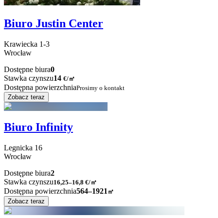
Biuro Justin Center
Krawiecka
1-3
Wrocław
Dostępne biura
0
Stawka czynszu
14
€
/
㎡
Dostępna powierzchnia
Prosimy o kontakt
Zobacz teraz
Biuro Infinity
Legnicka
16
Wrocław
Dostępne biura
2
Stawka czynszu
16,25–16,8
€/㎡
Dostępna powierzchnia
564–1921
㎡
Zobacz teraz