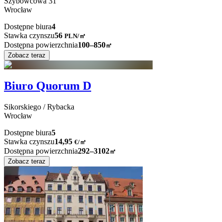
Szybowcowa
31
Wrocław
Dostępne biura
4
Stawka czynszu
56
PLN
/
㎡
Dostępna powierzchnia
100–850
㎡
Zobacz teraz
Biuro Quorum D
Sikorskiego / Rybacka
Wrocław
Dostępne biura
5
Stawka czynszu
14,95
€
/
㎡
Dostępna powierzchnia
292–3102
㎡
Zobacz teraz