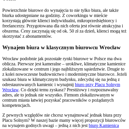
Powierzchnie biurowe do wynajęcia to nie tylko biura, ale także
biurka udostępniane na godziny. Z coworkingu w mieście
korzystają głównie klienci indywidualni, mikroprzedsiębiorcy i
freelancerzy. Przygotowana dla nich oferta jest równie atrakcyjna i
obszerna. Ceny zaczynają się od ok. 50 zł za dzień, klienci mogą też
skorzystać z abonamentów.
Wynajem biura w klasycznym biurowcu Wrocław
Wrocław podobnie jak pozostałe rynki biurowe w Polsce ma dwa
oblicza. Pierwsze jest kameralne – urokliwe, klimatyczne kamienice
zlokalizowane w centrum i jego najbliższym sąsiedztwie. Drugie to
z kolei nowoczesne budownictwo i modernistyczne biurowce. Jeżeli
szukasz biura w klimatycznym budynku, zdecyduj się na jedną z
odrestaurowanych kamienic i wynajmij
biuro przy Placu Solnym
Wrocław
. Co dzięki temu zyskasz? Prestiżowy i rozpoznawalny
adres, ale to jednak nie wszystko. Firmom zlokalizowanym w
centrum miasta łatwiej pozyskać pracowników o pożądanych
kompetencjach.
Z pewnych względów nie chcesz wynajmować jednak biura przy
Placu Solnym? W naszej bazie mamy więcej propozycji biurowców
na wynajem godnych uwagi – jedną z nich jest
biuro Kamienica