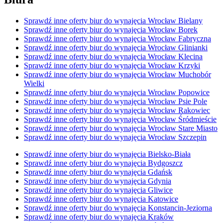
Sprawdź inne oferty biur do wynajęcia Wrocław Bielany
Sprawdź inne oferty biur do wynajęcia Wrocław Borek
Sprawdź inne oferty biur do wynajęcia Wrocław Fabryczna
Sprawdź inne oferty biur do wynajęcia Wrocław Glinianki
Sprawdź inne oferty biur do wynajęcia Wrocław Klecina
Sprawdź inne oferty biur do wynajęcia Wrocław Krzyki
Sprawdź inne oferty biur do wynajęcia Wrocław Muchobór
Wielki
Sprawdź inne oferty biur do wynajęcia Wrocław Popowice
Sprawdź inne oferty biur do wynajęcia Wrocław Psie Pole
Sprawdź inne oferty biur do wynajęcia Wrocław Rakowiec
Sprawdź inne oferty biur do wynajęcia Wrocław Śródmieście
Sprawdź inne oferty biur do wynajęcia Wrocław Stare Miasto
Sprawdź inne oferty biur do wynajęcia Wrocław Szczepin
Sprawdź inne oferty biur do wynajęcia Bielsko-Biała
Sprawdź inne oferty biur do wynajęcia Bydgoszcz
Sprawdź inne oferty biur do wynajęcia Gdańsk
Sprawdź inne oferty biur do wynajęcia Gdynia
Sprawdź inne oferty biur do wynajęcia Gliwice
Sprawdź inne oferty biur do wynajęcia Katowice
Sprawdź inne oferty biur do wynajęcia Konstancin-Jeziorna
Sprawdź inne oferty biur do wynajęcia Kraków