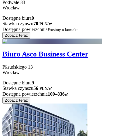
Podwale
83
Wrocław
Dostępne biura
0
Stawka czynszu
70
PLN
/
㎡
Dostępna powierzchnia
Prosimy o kontakt
Zobacz teraz
Biuro Asco Business Center
Piłsudskiego
13
Wrocław
Dostępne biura
9
Stawka czynszu
56
PLN
/
㎡
Dostępna powierzchnia
100–836
㎡
Zobacz teraz