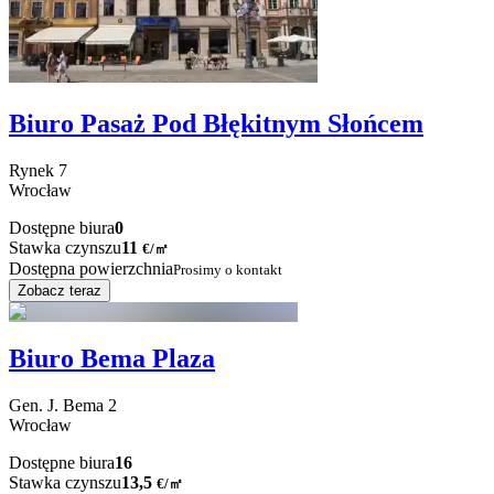
Biuro Pasaż Pod Błękitnym Słońcem
Rynek
7
Wrocław
Dostępne biura
0
Stawka czynszu
11
€
/
㎡
Dostępna powierzchnia
Prosimy o kontakt
Zobacz teraz
Biuro Bema Plaza
Gen. J. Bema
2
Wrocław
Dostępne biura
16
Stawka czynszu
13,5
€
/
㎡