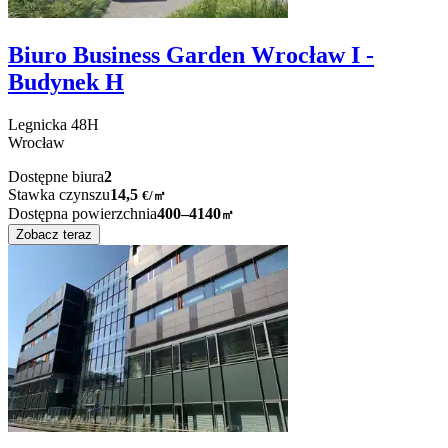
Biuro Business Garden Wrocław I -
Budynek H
Legnicka
48H
Wrocław
Dostępne biura
2
Stawka czynszu
14,5
€
/
㎡
Dostępna powierzchnia
400–4140
㎡
Zobacz teraz