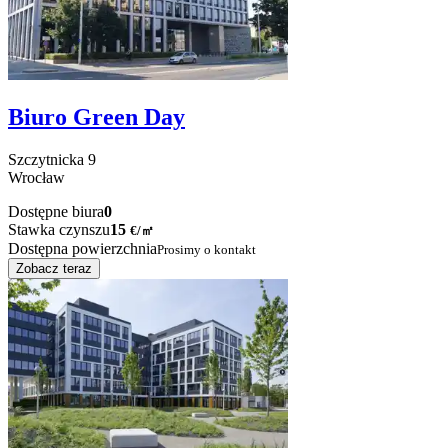
Biuro Green Day
Szczytnicka
9
Wrocław
Dostępne biura
0
Stawka czynszu
15
€
/
㎡
Dostępna powierzchnia
Prosimy o kontakt
Zobacz teraz