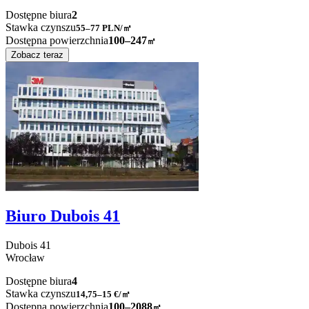
Dostępne biura
2
Stawka czynszu
55–77
PLN/㎡
Dostępna powierzchnia
100–247
㎡
Zobacz teraz
Biuro Dubois 41
Dubois
41
Wrocław
Dostępne biura
4
Stawka czynszu
14,75–15
€/㎡
Dostępna powierzchnia
100–2088
㎡