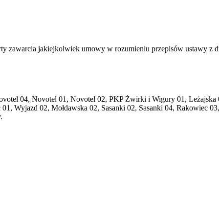
ferty zawarcia jakiejkolwiek umowy w rozumieniu przepisów ustawy z 
ovotel 04, Novotel 01, Novotel 02, PKP Żwirki i Wigury 01, Leżajska 0
 01, Wyjazd 02, Mołdawska 02, Sasanki 02, Sasanki 04, Rakowiec 03
.