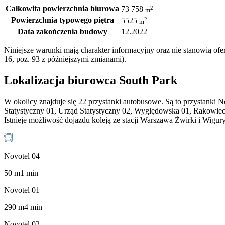
Całkowita powierzchnia biurowa
2
73 758
m
Powierzchnia typowego piętra
2
5525
m
Data zakończenia budowy
12.2022
Niniejsze warunki mają charakter informacyjny oraz nie stanowią o
16, poz. 93 z późniejszymi zmianami).
Lokalizacja biurowca South Park
W okolicy znajduje się 22 przystanki autobusowe. Są to przystanki N
Statystyczny 01, Urząd Statystyczny 02, Wyględowska 01, Rakowiec
Istnieje możliwość dojazdu koleją ze stacji Warszawa Żwirki i Wigury
Novotel 04
50
m
1
min
Novotel 01
290
m
4
min
Novotel 02