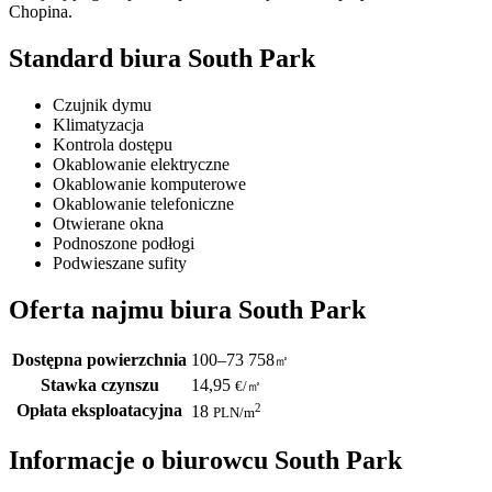
Chopina.
Standard biura South Park
Czujnik dymu
Klimatyzacja
Kontrola dostępu
Okablowanie elektryczne
Okablowanie komputerowe
Okablowanie telefoniczne
Otwierane okna
Podnoszone podłogi
Podwieszane sufity
Oferta najmu biura South Park
Dostępna powierzchnia
100–73 758
㎡
Stawka czynszu
14,95
€
/
㎡
Opłata eksploatacyjna
2
18
PLN
/m
Informacje o biurowcu South Park