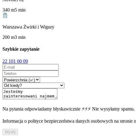
340
m
5
min
Warszawa Żwirki i Wigury
200
m
3
min
Szybkie zapytanie
22 101 00 09
Na pytania odpowiadamy błyskawicznie ⚡⚡⚡ Nie wysyłamy spamu.
Informacja o polityce bezpieczeństwa danych osobowych na stronie off
Wyślij