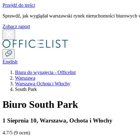
Przejdź do treści
Sprawdź, jak wyglądał warszawski rynek nieruchomości biurowych w
Zobacz raport
English
Biura do wynajęcia - Officelist
Warszawa
Warszawa Ochota i Włochy
South Park
Biuro South Park
1 Sieprnia 10
,
Warszawa
,
Ochota i Włochy
4.7
/5 (
9 ocen
)